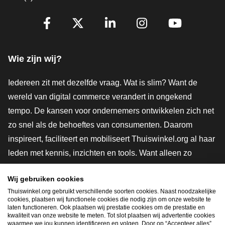
Volg je ons al?
Facebook
X
LinkedIn
Instagram
YouTube
Wie zijn wij?
Iedereen zit met dezelfde vraag. Wat is slim? Want de
wereld van digital commerce verandert in ongekend
tempo. De kansen voor ondernemers ontwikkelen zich net
zo snel als de behoeftes van consumenten. Daarom
inspireert, faciliteert en mobiliseert Thuiswinkel.org al haar
leden met kennis, inzichten en tools. Want alleen zo
groeien we samen naar een veiligere, duurzamere en
Wij gebruiken cookies
innovatievere toekomst. Dus groei ook mee en maak
Thuiswinkel.org gebruikt verschillende soorten cookies. Naast noodzakelijke
shoppen slimmer.
cookies, plaatsen wij functionele cookies die nodig zijn om onze website te
laten functioneren. Ook plaatsen wij prestatie cookies om de prestatie en
Lid worden
kwaliteit van onze website te meten. Tot slot plaatsen wij advertentie cookies
waarmee we jou kunnen identificeren en volgen. Door op “Accepteer alles”