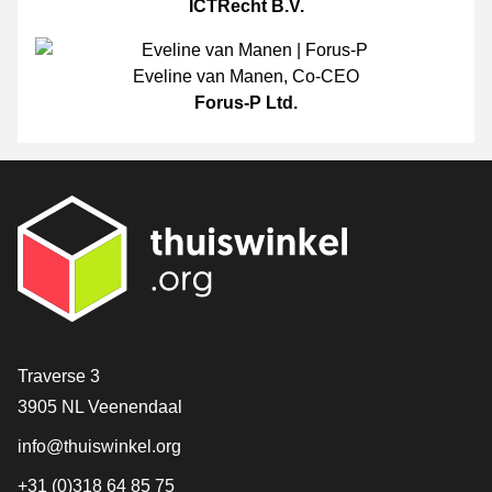
ICTRecht B.V.
Eveline van Manen
,
Co-CEO
Forus-P Ltd.
Contact
Traverse 3
3905 NL Veenendaal
info@thuiswinkel.org
+31 (0)318 64 85 75