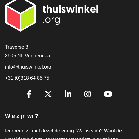
Contact
Traverse 3
3905 NL Veenendaal
info@thuiswinkel.org
+31 (0)318 64 85 75
Volg je ons al?
Facebook
X
LinkedIn
Instagram
YouTube
Wie zijn wij?
Iedereen zit met dezelfde vraag. Wat is slim? Want de