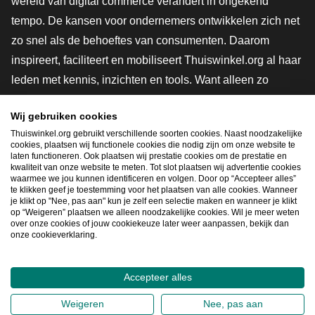
wereld van digital commerce verandert in ongekend
tempo. De kansen voor ondernemers ontwikkelen zich net
zo snel als de behoeftes van consumenten. Daarom
inspireert, faciliteert en mobiliseert Thuiswinkel.org al haar
leden met kennis, inzichten en tools. Want alleen zo
groeien we samen naar een veiligere, duurzamere en
Wij gebruiken cookies
innovatievere toekomst. Dus groei ook mee en maak
Thuiswinkel.org gebruikt verschillende soorten cookies. Naast noodzakelijke
shoppen slimmer.
cookies, plaatsen wij functionele cookies die nodig zijn om onze website te
laten functioneren. Ook plaatsen wij prestatie cookies om de prestatie en
Lid worden
kwaliteit van onze website te meten. Tot slot plaatsen wij advertentie cookies
waarmee we jou kunnen identificeren en volgen. Door op “Accepteer alles”
te klikken geef je toestemming voor het plaatsen van alle cookies. Wanneer
je klikt op "Nee, pas aan" kun je zelf een selectie maken en wanneer je klikt
op “Weigeren” plaatsen we alleen noodzakelijke cookies. Wil je meer weten
Snel navigeren
over onze cookies of jouw cookiekeuze later weer aanpassen, bekijk dan
onze cookieverklaring.
Ope
Accepteer alles
2026
©
Thuiswinkel.org
Weigeren
Nee, pas aan
Privacybeleid
Cookieverklaring
Sitemap