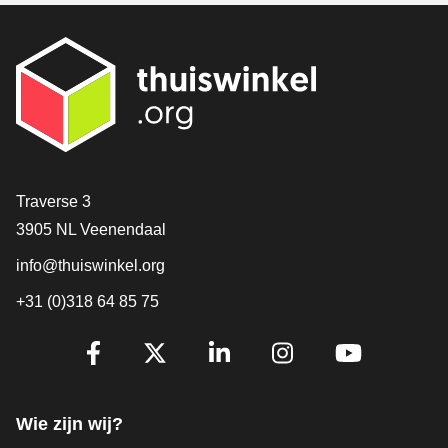
Contact
Traverse 3
3905 NL Veenendaal
info@thuiswinkel.org
+31 (0)318 64 85 75
Volg je ons al?
Facebook
X
LinkedIn
Instagram
YouTube
Wie zijn wij?