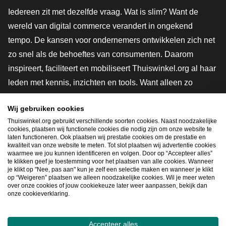
Iedereen zit met dezelfde vraag. Wat is slim? Want de
wereld van digital commerce verandert in ongekend
tempo. De kansen voor ondernemers ontwikkelen zich net
zo snel als de behoeftes van consumenten. Daarom
inspireert, faciliteert en mobiliseert Thuiswinkel.org al haar
leden met kennis, inzichten en tools. Want alleen zo
groeien we samen naar een veiligere, duurzamere en
Wij gebruiken cookies
innovatievere toekomst. Dus groei ook mee en maak
Thuiswinkel.org gebruikt verschillende soorten cookies. Naast noodzakelijke
shoppen slimmer.
cookies, plaatsen wij functionele cookies die nodig zijn om onze website te
laten functioneren. Ook plaatsen wij prestatie cookies om de prestatie en
Lid worden
kwaliteit van onze website te meten. Tot slot plaatsen wij advertentie cookies
waarmee we jou kunnen identificeren en volgen. Door op “Accepteer alles”
te klikken geef je toestemming voor het plaatsen van alle cookies. Wanneer
je klikt op "Nee, pas aan" kun je zelf een selectie maken en wanneer je klikt
op “Weigeren” plaatsen we alleen noodzakelijke cookies. Wil je meer weten
Snel navigeren
over onze cookies of jouw cookiekeuze later weer aanpassen, bekijk dan
onze cookieverklaring.
Ope
Accepteer alles