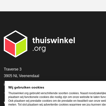
Contact
Traverse 3
3905 NL Veenendaal
info@thuiswinkel.org
Wij gebruiken cookies
+31 (0)318 64 85 75
Thuiswinkel.org gebruikt verschillende soorten cookies. Naast noodzakelijk
plaatsen wij functionele cookies die nodig zijn om onze website te laten func
Ook plaatsen wij prestatie cookies om de prestatie en kwaliteit van onze web
Volg je ons al?
meten. Tot slot plaatsen wij advertentie cookies waarmee we jou kunnen iden