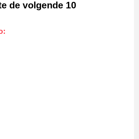
ste de volgende 10
o
: