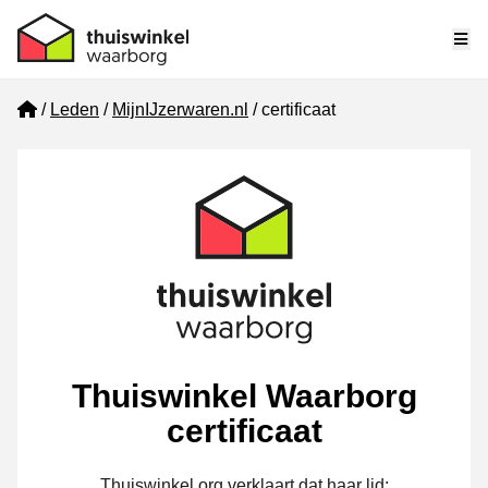
Me
Home
Leden
MijnIJzerwaren.nl
certificaat
Thuiswinkel Waarborg
certificaat
Thuiswinkel.org verklaart dat haar lid: