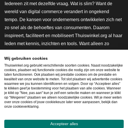
Iedereen zit met dezelfde vraag. Wat is slim? Want de
wereld van digital commerce verandert in ongekend
tempo. De kansen voor ondernemers ontwikkelen zich net
zo snel als de behoeftes van consumenten. Daarom
inspireert, faciliteert en mobiliseert Thuiswinkel.org al haar
leden met kennis, inzichten en tools. Want alleen zo
groeien we samen naar een veiligere, duurzamere en
Wij gebruiken cookies
innovatievere toekomst. Dus groei ook mee en maak
Thuiswinkel.org gebruikt verschillende soorten cookies. Naast noodzakelijke
shoppen slimmer.
cookies, plaatsen wij functionele cookies die nodig zijn om onze website te
laten functioneren. Ook plaatsen wij prestatie cookies om de prestatie en
Lid worden
kwaliteit van onze website te meten. Tot slot plaatsen wij advertentie cookies
waarmee we jou kunnen identificeren en volgen. Door op “Accepteer alles”
te klikken geef je toestemming voor het plaatsen van alle cookies. Wanneer
je klikt op "Nee, pas aan" kun je zelf een selectie maken en wanneer je klikt
op “Weigeren” plaatsen we alleen noodzakelijke cookies. Wil je meer weten
Snel navigeren
over onze cookies of jouw cookiekeuze later weer aanpassen, bekijk dan
onze cookieverklaring.
Ope
Accepteer alles