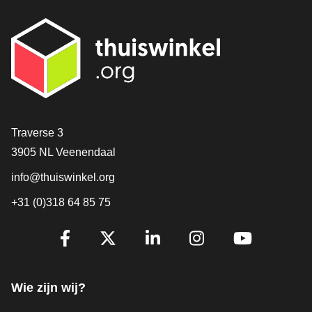
Contact
Traverse 3
3905 NL Veenendaal
info@thuiswinkel.org
+31 (0)318 64 85 75
Volg je ons al?
Facebook
X
LinkedIn
Instagram
YouTube
Wie zijn wij?