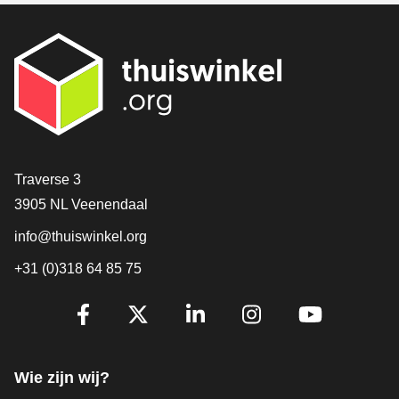
Contact
Traverse 3
3905 NL Veenendaal
info@thuiswinkel.org
+31 (0)318 64 85 75
Volg je ons al?
Facebook
X
LinkedIn
Instagram
YouTube
Wie zijn wij?