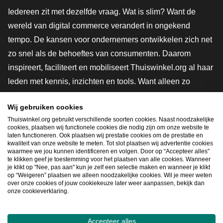
Iedereen zit met dezelfde vraag. Wat is slim? Want de
wereld van digital commerce verandert in ongekend
tempo. De kansen voor ondernemers ontwikkelen zich net
zo snel als de behoeftes van consumenten. Daarom
inspireert, faciliteert en mobiliseert Thuiswinkel.org al haar
leden met kennis, inzichten en tools. Want alleen zo
groeien we samen naar een veiligere, duurzamere en
Wij gebruiken cookies
innovatievere toekomst. Dus groei ook mee en maak
Thuiswinkel.org gebruikt verschillende soorten cookies. Naast noodzakelijke
shoppen slimmer.
cookies, plaatsen wij functionele cookies die nodig zijn om onze website te
laten functioneren. Ook plaatsen wij prestatie cookies om de prestatie en
Lid worden
kwaliteit van onze website te meten. Tot slot plaatsen wij advertentie cookies
waarmee we jou kunnen identificeren en volgen. Door op “Accepteer alles”
te klikken geef je toestemming voor het plaatsen van alle cookies. Wanneer
je klikt op "Nee, pas aan" kun je zelf een selectie maken en wanneer je klikt
op “Weigeren” plaatsen we alleen noodzakelijke cookies. Wil je meer weten
Snel navigeren
over onze cookies of jouw cookiekeuze later weer aanpassen, bekijk dan
onze cookieverklaring.
Ope
Accepteer alles