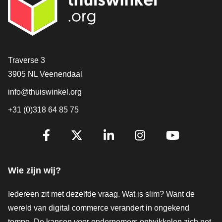
Contact
Traverse 3
3905 NL Veenendaal
info@thuiswinkel.org
+31 (0)318 64 85 75
Volg je ons al?
Facebook
X
LinkedIn
Instagram
YouTube
Wie zijn wij?
Iedereen zit met dezelfde vraag. Wat is slim? Want de
wereld van digital commerce verandert in ongekend
tempo. De kansen voor ondernemers ontwikkelen zich net