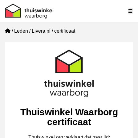
Me
Home
Leden
Livera.nl
certificaat
Thuiswinkel Waarborg
certificaat
Thuiswinkel.org verklaart dat haar lid: