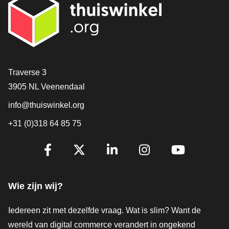
Contact
Traverse 3
3905 NL Veenendaal
info@thuiswinkel.org
+31 (0)318 64 85 75
Volg je ons al?
Facebook
X
LinkedIn
Instagram
YouTube
Wie zijn wij?
Iedereen zit met dezelfde vraag. Wat is slim? Want de
wereld van digital commerce verandert in ongekend