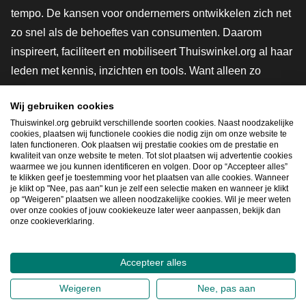
tempo. De kansen voor ondernemers ontwikkelen zich net
zo snel als de behoeftes van consumenten. Daarom
inspireert, faciliteert en mobiliseert Thuiswinkel.org al haar
leden met kennis, inzichten en tools. Want alleen zo
groeien we samen naar een veiligere, duurzamere en
Wij gebruiken cookies
innovatievere toekomst. Dus groei ook mee en maak
Thuiswinkel.org gebruikt verschillende soorten cookies. Naast noodzakelijke
shoppen slimmer.
cookies, plaatsen wij functionele cookies die nodig zijn om onze website te
laten functioneren. Ook plaatsen wij prestatie cookies om de prestatie en
Lid worden
kwaliteit van onze website te meten. Tot slot plaatsen wij advertentie cookies
waarmee we jou kunnen identificeren en volgen. Door op “Accepteer alles”
te klikken geef je toestemming voor het plaatsen van alle cookies. Wanneer
je klikt op "Nee, pas aan" kun je zelf een selectie maken en wanneer je klikt
op “Weigeren” plaatsen we alleen noodzakelijke cookies. Wil je meer weten
Snel navigeren
over onze cookies of jouw cookiekeuze later weer aanpassen, bekijk dan
onze cookieverklaring.
Ope
Accepteer alles
2026
©
Thuiswinkel.org
Weigeren
Nee, pas aan
Privacybeleid
Cookieverklaring
Sitemap