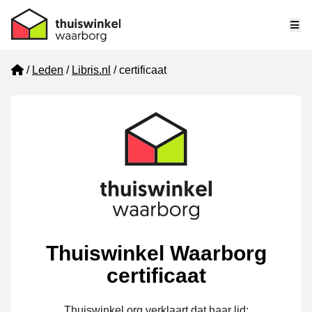
Me
Home
Leden
Libris.nl
certificaat
Thuiswinkel Waarborg
certificaat
Thuiswinkel.org verklaart dat haar lid: