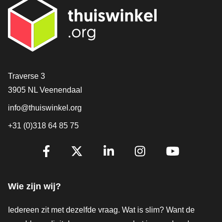
Contact
Traverse 3
3905 NL Veenendaal
info@thuiswinkel.org
+31 (0)318 64 85 75
Volg je ons al?
Facebook
X
LinkedIn
Instagram
YouTube
Wie zijn wij?
Iedereen zit met dezelfde vraag. Wat is slim? Want de