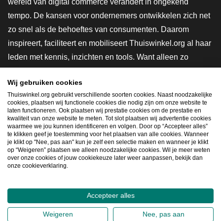
wereld van digital commerce verandert in ongekend
tempo. De kansen voor ondernemers ontwikkelen zich net
zo snel als de behoeftes van consumenten. Daarom
inspireert, faciliteert en mobiliseert Thuiswinkel.org al haar
leden met kennis, inzichten en tools. Want alleen zo
groeien we samen naar een veiligere, duurzamere en
Wij gebruiken cookies
innovatievere toekomst. Dus groei ook mee en maak
Thuiswinkel.org gebruikt verschillende soorten cookies. Naast noodzakelijke
shoppen slimmer.
cookies, plaatsen wij functionele cookies die nodig zijn om onze website te
laten functioneren. Ook plaatsen wij prestatie cookies om de prestatie en
Lid worden
kwaliteit van onze website te meten. Tot slot plaatsen wij advertentie cookies
waarmee we jou kunnen identificeren en volgen. Door op “Accepteer alles”
te klikken geef je toestemming voor het plaatsen van alle cookies. Wanneer
je klikt op "Nee, pas aan" kun je zelf een selectie maken en wanneer je klikt
op “Weigeren” plaatsen we alleen noodzakelijke cookies. Wil je meer weten
Snel navigeren
over onze cookies of jouw cookiekeuze later weer aanpassen, bekijk dan
onze cookieverklaring.
Ope
Accepteer alles
2026
©
Thuiswinkel.org
Weigeren
Nee, pas aan