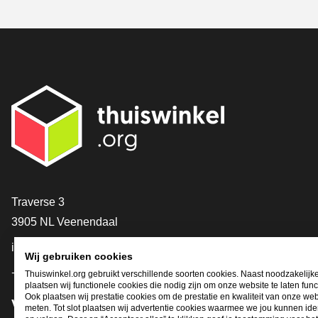
Contact
Traverse 3
3905 NL Veenendaal
info@thuiswinkel.org
Wij gebruiken cookies
+31 (0)318 64 85 75
Thuiswinkel.org gebruikt verschillende soorten cookies. Naast noodzakelijk
plaatsen wij functionele cookies die nodig zijn om onze website te laten func
Ook plaatsen wij prestatie cookies om de prestatie en kwaliteit van onze web
Volg je ons al?
meten. Tot slot plaatsen wij advertentie cookies waarmee we jou kunnen iden