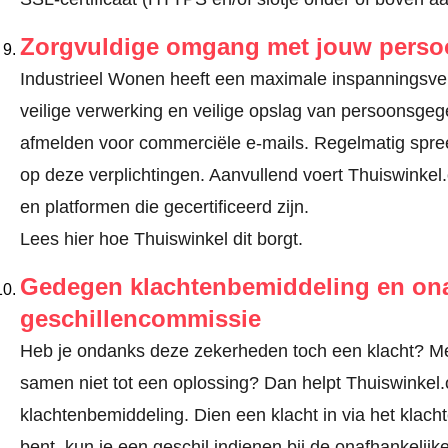
Zorgvuldige omgang met jouw pers
Industrieel Wonen heeft een maximale inspanningsverp
veilige verwerking en veilige opslag van persoonsge
afmelden voor commerciële e-mails. Regelmatig spre
op deze verplichtingen. Aanvullend voert Thuiswinkel.
en platformen die gecertificeerd zijn.
Lees hier hoe Thuiswinkel dit borgt.
Gedegen klachtenbemiddeling en ona
geschillencommissie
Heb je ondanks deze zekerheden toch een klacht? Mel
samen niet tot een oplossing? Dan helpt Thuiswinkel.o
klachtenbemiddeling. Dien een klacht in via
het klach
bent, kun je een geschil indienen bij de onafhankeli