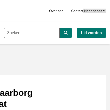
Taal
Over ons
Contact
Lid worden
Trefwoord
Zoeken
aarborg
at