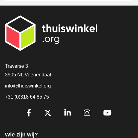
Contact
Traverse 3
3905 NL Veenendaal
info@thuiswinkel.org
+31 (0)318 64 85 75
Volg je ons al?
Facebook
X
LinkedIn
Instagram
YouTube
Wie zijn wij?