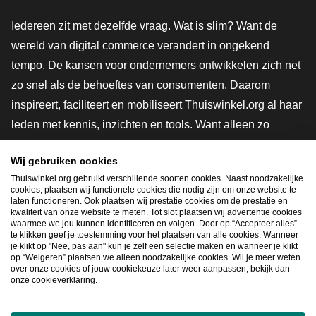
Iedereen zit met dezelfde vraag. Wat is slim? Want de
wereld van digital commerce verandert in ongekend
tempo. De kansen voor ondernemers ontwikkelen zich net
zo snel als de behoeftes van consumenten. Daarom
inspireert, faciliteert en mobiliseert Thuiswinkel.org al haar
leden met kennis, inzichten en tools. Want alleen zo
groeien we samen naar een veiligere, duurzamere en
Wij gebruiken cookies
innovatievere toekomst. Dus groei ook mee en maak
Thuiswinkel.org gebruikt verschillende soorten cookies. Naast noodzakelijke
shoppen slimmer.
cookies, plaatsen wij functionele cookies die nodig zijn om onze website te
laten functioneren. Ook plaatsen wij prestatie cookies om de prestatie en
Lid worden
kwaliteit van onze website te meten. Tot slot plaatsen wij advertentie cookies
waarmee we jou kunnen identificeren en volgen. Door op “Accepteer alles”
te klikken geef je toestemming voor het plaatsen van alle cookies. Wanneer
je klikt op "Nee, pas aan" kun je zelf een selectie maken en wanneer je klikt
op “Weigeren” plaatsen we alleen noodzakelijke cookies. Wil je meer weten
Snel navigeren
over onze cookies of jouw cookiekeuze later weer aanpassen, bekijk dan
onze cookieverklaring.
Ope