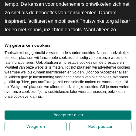
tempo. De kansen voor ondernemers ontwikkelen zich net
zo snel als de behoeftes van consumenten. Daarom
inspireert, faciliteert en mobiliseert Thuiswinkel.org al haar
leden met kennis, inzichten en tools. Want alleen zo
groeien we samen naar een veiligere, duurzamere en
Wij gebruiken cookies
innovatievere toekomst. Dus groei ook mee en maak
Thuiswinkel.org gebruikt verschillende soorten cookies. Naast noodzakelijke
shoppen slimmer.
cookies, plaatsen wij functionele cookies die nodig zijn om onze website te
laten functioneren. Ook plaatsen wij prestatie cookies om de prestatie en
Lid worden
kwaliteit van onze website te meten. Tot slot plaatsen wij advertentie cookies
waarmee we jou kunnen identificeren en volgen. Door op “Accepteer alles”
te klikken geef je toestemming voor het plaatsen van alle cookies. Wanneer
je klikt op "Nee, pas aan" kun je zelf een selectie maken en wanneer je klikt
op “Weigeren” plaatsen we alleen noodzakelijke cookies. Wil je meer weten
Snel navigeren
over onze cookies of jouw cookiekeuze later weer aanpassen, bekijk dan
onze cookieverklaring.
Ope
Accepteer alles
2026
©
Thuiswinkel.org
Weigeren
Nee, pas aan
Privacybeleid
Cookieverklaring
Sitemap