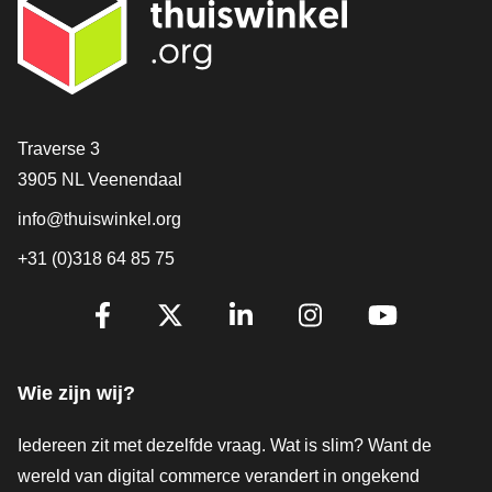
Contact
Traverse 3
3905 NL Veenendaal
info@thuiswinkel.org
+31 (0)318 64 85 75
Volg je ons al?
Facebook
X
LinkedIn
Instagram
YouTube
Wie zijn wij?
Iedereen zit met dezelfde vraag. Wat is slim? Want de
wereld van digital commerce verandert in ongekend