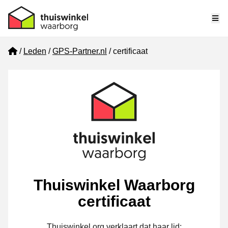
Me
Home
Leden
GPS-Partner.nl
certificaat
Thuiswinkel Waarborg
certificaat
Thuiswinkel.org verklaart dat haar lid: