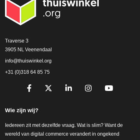
Contact
Traverse 3
3905 NL Veenendaal
info@thuiswinkel.org
+31 (0)318 64 85 75
Volg je ons al?
Facebook
X
LinkedIn
Instagram
YouTube
Wie zijn wij?
Iedereen zit met dezelfde vraag. Wat is slim? Want de
wereld van digital commerce verandert in ongekend