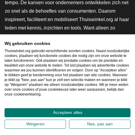
tempo. De kansen voor ondernemers ontwikkelen zich net
zo snel als de behoeftes van consumenten. Daarom
inspireert, faciliteert en mobiliseert Thuiswinkel.org al haar
leden met kennis, inzichten en tools. Want alleen zo
groeien we samen naar een veiligere, duurzamere en
Wij gebruiken cookies
innovatievere toekomst. Dus groei ook mee en maak
Thuiswinkel.org gebruikt verschillende soorten cookies. Naast noodzakelijke
shoppen slimmer.
cookies, plaatsen wij functionele cookies die nodig zijn om onze website te
laten functioneren. Ook plaatsen wij prestatie cookies om de prestatie en
Lid worden
kwaliteit van onze website te meten. Tot slot plaatsen wij advertentie cookies
waarmee we jou kunnen identificeren en volgen. Door op “Accepteer alles”
te klikken geef je toestemming voor het plaatsen van alle cookies. Wanneer
je klikt op "Nee, pas aan" kun je zelf een selectie maken en wanneer je klikt
op “Weigeren” plaatsen we alleen noodzakelijke cookies. Wil je meer weten
Snel navigeren
over onze cookies of jouw cookiekeuze later weer aanpassen, bekijk dan
onze cookieverklaring.
Ope
Accepteer alles
2026
©
Thuiswinkel.org
Weigeren
Nee, pas aan
Privacybeleid
Cookieverklaring
Sitemap