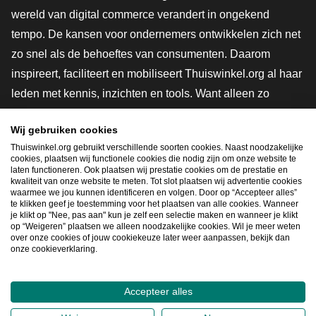
wereld van digital commerce verandert in ongekend
tempo. De kansen voor ondernemers ontwikkelen zich net
zo snel als de behoeftes van consumenten. Daarom
inspireert, faciliteert en mobiliseert Thuiswinkel.org al haar
leden met kennis, inzichten en tools. Want alleen zo
groeien we samen naar een veiligere, duurzamere en
Wij gebruiken cookies
innovatievere toekomst. Dus groei ook mee en maak
Thuiswinkel.org gebruikt verschillende soorten cookies. Naast noodzakelijke
shoppen slimmer.
cookies, plaatsen wij functionele cookies die nodig zijn om onze website te
laten functioneren. Ook plaatsen wij prestatie cookies om de prestatie en
Lid worden
kwaliteit van onze website te meten. Tot slot plaatsen wij advertentie cookies
waarmee we jou kunnen identificeren en volgen. Door op “Accepteer alles”
te klikken geef je toestemming voor het plaatsen van alle cookies. Wanneer
je klikt op "Nee, pas aan" kun je zelf een selectie maken en wanneer je klikt
op “Weigeren” plaatsen we alleen noodzakelijke cookies. Wil je meer weten
Snel navigeren
over onze cookies of jouw cookiekeuze later weer aanpassen, bekijk dan
onze cookieverklaring.
Ope
Accepteer alles
2026
©
Thuiswinkel.org