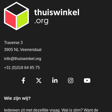
Contact
Traverse 3
3905 NL Veenendaal
info@thuiswinkel.org
+31 (0)318 64 85 75
Volg je ons al?
Facebook
X
LinkedIn
Instagram
YouTube
Wie zijn wij?
Iedereen zit met dezelfde vraag. Wat is slim? Want de