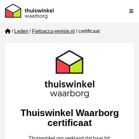
Me
Home
Leden
Fietsaccu-revisie.nl
certificaat
Thuiswinkel Waarborg
certificaat
Thuiswinkel.org verklaart dat haar lid: