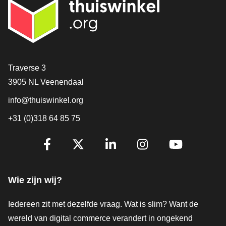
Contact
Traverse 3
3905 NL Veenendaal
info@thuiswinkel.org
+31 (0)318 64 85 75
Volg je ons al?
Facebook
X
LinkedIn
Instagram
YouTube
Wie zijn wij?
Iedereen zit met dezelfde vraag. Wat is slim? Want de
wereld van digital commerce verandert in ongekend