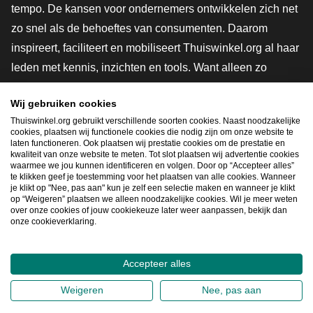
tempo. De kansen voor ondernemers ontwikkelen zich net
zo snel als de behoeftes van consumenten. Daarom
inspireert, faciliteert en mobiliseert Thuiswinkel.org al haar
leden met kennis, inzichten en tools. Want alleen zo
groeien we samen naar een veiligere, duurzamere en
Wij gebruiken cookies
innovatievere toekomst. Dus groei ook mee en maak
Thuiswinkel.org gebruikt verschillende soorten cookies. Naast noodzakelijke
shoppen slimmer.
cookies, plaatsen wij functionele cookies die nodig zijn om onze website te
laten functioneren. Ook plaatsen wij prestatie cookies om de prestatie en
Lid worden
kwaliteit van onze website te meten. Tot slot plaatsen wij advertentie cookies
waarmee we jou kunnen identificeren en volgen. Door op “Accepteer alles”
te klikken geef je toestemming voor het plaatsen van alle cookies. Wanneer
je klikt op "Nee, pas aan" kun je zelf een selectie maken en wanneer je klikt
op “Weigeren” plaatsen we alleen noodzakelijke cookies. Wil je meer weten
Snel navigeren
over onze cookies of jouw cookiekeuze later weer aanpassen, bekijk dan
onze cookieverklaring.
Ope
Accepteer alles
2026
©
Thuiswinkel.org
Weigeren
Nee, pas aan
Privacybeleid
Cookieverklaring
Sitemap