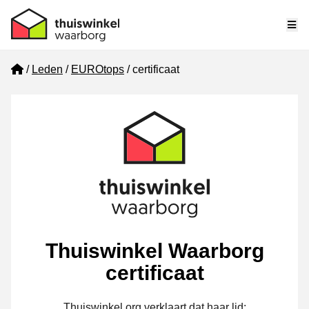
Me
Home
Leden
EUROtops
certificaat
Thuiswinkel Waarborg
certificaat
Thuiswinkel.org verklaart dat haar lid: