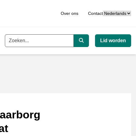
Taal
Over ons
Contact
Lid worden
Trefwoord
Zoeken
aarborg
at