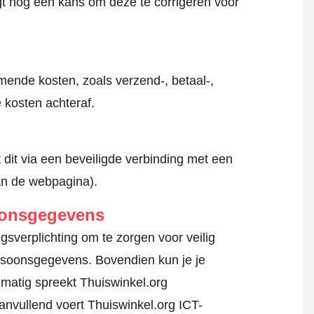
jgt nog een kans om deze te corrigeren voor
mende kosten, zoals verzend-, betaal-,
 kosten achteraf.
 dit via een beveiligde verbinding met een
an de webpagina).
oonsgegevens
sverplichting om te zorgen voor veilig
persoonsgegevens. Bovendien kun je je
matig spreekt Thuiswinkel.org
anvullend voert Thuiswinkel.org ICT-