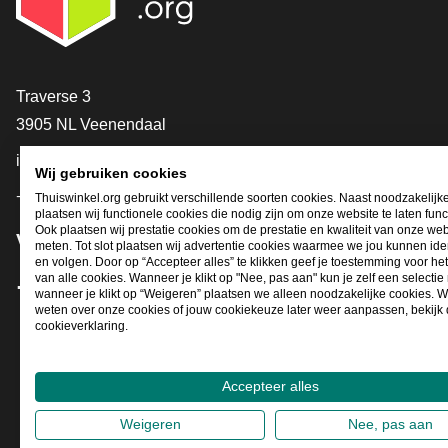
Contact
Traverse 3
3905 NL Veenendaal
info@thuiswinkel.org
Wij gebruiken cookies
+31 (0)318 64 85 75
Thuiswinkel.org gebruikt verschillende soorten cookies. Naast noodzakelijk
plaatsen wij functionele cookies die nodig zijn om onze website te laten func
Ook plaatsen wij prestatie cookies om de prestatie en kwaliteit van onze web
Volg je ons al?
meten. Tot slot plaatsen wij advertentie cookies waarmee we jou kunnen iden
en volgen. Door op “Accepteer alles” te klikken geef je toestemming voor he
van alle cookies. Wanneer je klikt op "Nee, pas aan" kun je zelf een selecti
wanneer je klikt op “Weigeren” plaatsen we alleen noodzakelijke cookies. W
Facebook
X
LinkedIn
Instagram
YouTube
weten over onze cookies of jouw cookiekeuze later weer aanpassen, bekijk
cookieverklaring.
Accepteer alles
Weigeren
Nee, pas aan