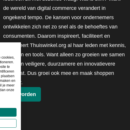
de wereld van digital commerce verandert in
ongekend tempo. De kansen voor ondernemers
ontwikkelen zich net zo snel als de behoeftes van
consumenten. Daarom inspireert, faciliteert en
mobiliseert Thuiswinkel.org al haar leden met kennis,
inzichten en tools. Want alleen zo groeien we samen
e cookies,
tioneren.
naar een veiligere, duurzamere en innovatievere
site te
tificeren
toekomst. Dus groei ook mee en maak shoppen
t plaatsen
e maken en
slimmer.
il je meer
 dan onze
Lid worden