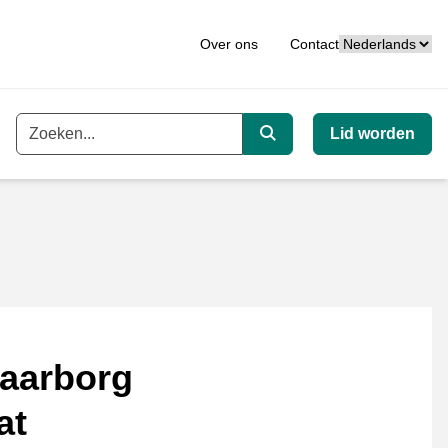
Taal
Over ons
Contact
Lid worden
Trefwoord
Zoeken
aarborg
at