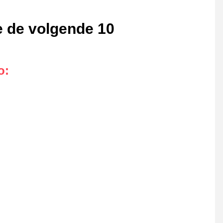
te de volgende 10
o
: