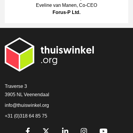
Eveline van Manen
,
Co-CEO
Forus-P Ltd.
Contact
Traverse 3
3905 NL Veenendaal
info@thuiswinkel.org
+31 (0)318 64 85 75
Volg je ons al?