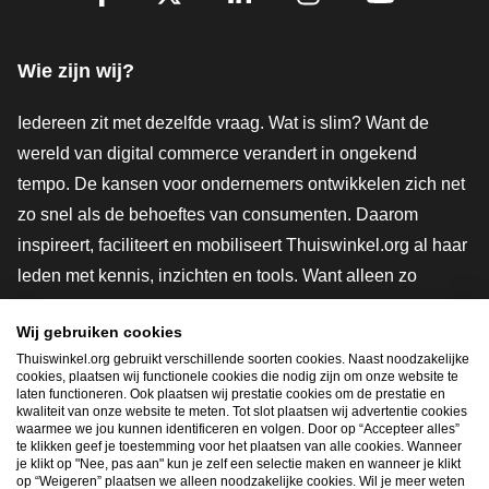
Facebook
X
LinkedIn
Instagram
YouTube
Wie zijn wij?
Iedereen zit met dezelfde vraag. Wat is slim? Want de
wereld van digital commerce verandert in ongekend
tempo. De kansen voor ondernemers ontwikkelen zich net
zo snel als de behoeftes van consumenten. Daarom
inspireert, faciliteert en mobiliseert Thuiswinkel.org al haar
leden met kennis, inzichten en tools. Want alleen zo
groeien we samen naar een veiligere, duurzamere en
Wij gebruiken cookies
innovatievere toekomst. Dus groei ook mee en maak
Thuiswinkel.org gebruikt verschillende soorten cookies. Naast noodzakelijke
shoppen slimmer.
cookies, plaatsen wij functionele cookies die nodig zijn om onze website te
laten functioneren. Ook plaatsen wij prestatie cookies om de prestatie en
Lid worden
kwaliteit van onze website te meten. Tot slot plaatsen wij advertentie cookies
waarmee we jou kunnen identificeren en volgen. Door op “Accepteer alles”
te klikken geef je toestemming voor het plaatsen van alle cookies. Wanneer
je klikt op "Nee, pas aan" kun je zelf een selectie maken en wanneer je klikt
op “Weigeren” plaatsen we alleen noodzakelijke cookies. Wil je meer weten
Snel navigeren