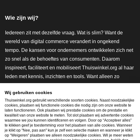
Facebook
X
LinkedIn
Instagram
YouTube
Wie zijn wij?
Iedereen zit met dezelfde vraag. Wat is slim? Want de
wereld van digital commerce verandert in ongekend
tempo. De kansen voor ondernemers ontwikkelen zich net
zo snel als de behoeftes van consumenten. Daarom
inspireert, faciliteert en mobiliseert Thuiswinkel.org al haar
leden met kennis, inzichten en tools. Want alleen zo
groeien we samen naar een veiligere, duurzamere en
Wij gebruiken cookies
innovatievere toekomst. Dus groei ook mee en maak
Thuiswinkel.org gebruikt verschillende soorten cookies. Naast noodzakelijke
shoppen slimmer.
cookies, plaatsen wij functionele cookies die nodig zijn om onze website te
laten functioneren. Ook plaatsen wij prestatie cookies om de prestatie en
Lid worden
kwaliteit van onze website te meten. Tot slot plaatsen wij advertentie cookies
waarmee we jou kunnen identificeren en volgen. Door op “Accepteer alles”
te klikken geef je toestemming voor het plaatsen van alle cookies. Wanneer
je klikt op "Nee, pas aan" kun je zelf een selectie maken en wanneer je klikt
op “Weigeren” plaatsen we alleen noodzakelijke cookies. Wil je meer weten
Snel navigeren