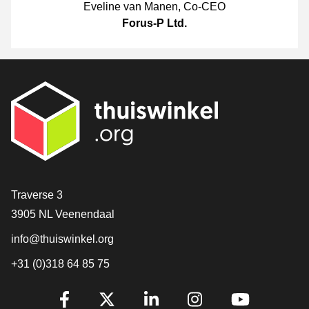
Eveline van Manen
,
Co-CEO
Forus-P Ltd.
Contact
Traverse 3
3905 NL Veenendaal
info@thuiswinkel.org
+31 (0)318 64 85 75
Volg je ons al?