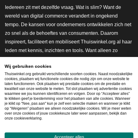
Iedereen zit met dezelfde vraag. Wat is slim? Want de
wereld van digital commerce verandert in ongekend
tempo. De kansen voor ondernemers ontwikkelen zich net
zo snel als de behoeftes van consumenten. Daarom
inspireert, faciliteert en mobiliseert Thuiswinkel.org al haar
leden met kennis, inzichten en tools. Want alleen zo
groeien we samen naar een veiligere, duurzamere en
Wij gebruiken cookies
innovatievere toekomst. Dus groei ook mee en maak
Thuiswinkel.org gebruikt verschillende soorten cookies. Naast noodzakelijke
shoppen slimmer.
cookies, plaatsen wij functionele cookies die nodig zijn om onze website te
laten functioneren. Ook plaatsen wij prestatie cookies om de prestatie en
Lid worden
kwaliteit van onze website te meten. Tot slot plaatsen wij advertentie cookies
waarmee we jou kunnen identificeren en volgen. Door op “Accepteer alles”
te klikken geef je toestemming voor het plaatsen van alle cookies. Wanneer
je klikt op "Nee, pas aan" kun je zelf een selectie maken en wanneer je klikt
op “Weigeren” plaatsen we alleen noodzakelijke cookies. Wil je meer weten
Snel navigeren
over onze cookies of jouw cookiekeuze later weer aanpassen, bekijk dan
onze cookieverklaring.
Ope
Accepteer alles