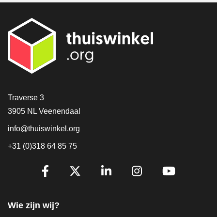
Contact
Traverse 3
3905 NL Veenendaal
info@thuiswinkel.org
+31 (0)318 64 85 75
Volg je ons al?
Facebook
X
LinkedIn
Instagram
YouTube
Wie zijn wij?