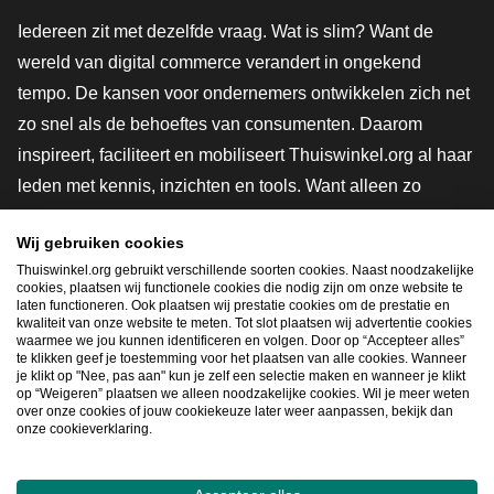
Iedereen zit met dezelfde vraag. Wat is slim? Want de
wereld van digital commerce verandert in ongekend
tempo. De kansen voor ondernemers ontwikkelen zich net
zo snel als de behoeftes van consumenten. Daarom
inspireert, faciliteert en mobiliseert Thuiswinkel.org al haar
leden met kennis, inzichten en tools. Want alleen zo
groeien we samen naar een veiligere, duurzamere en
Wij gebruiken cookies
innovatievere toekomst. Dus groei ook mee en maak
Thuiswinkel.org gebruikt verschillende soorten cookies. Naast noodzakelijke
shoppen slimmer.
cookies, plaatsen wij functionele cookies die nodig zijn om onze website te
laten functioneren. Ook plaatsen wij prestatie cookies om de prestatie en
Lid worden
kwaliteit van onze website te meten. Tot slot plaatsen wij advertentie cookies
waarmee we jou kunnen identificeren en volgen. Door op “Accepteer alles”
te klikken geef je toestemming voor het plaatsen van alle cookies. Wanneer
je klikt op "Nee, pas aan" kun je zelf een selectie maken en wanneer je klikt
op “Weigeren” plaatsen we alleen noodzakelijke cookies. Wil je meer weten
Snel navigeren
over onze cookies of jouw cookiekeuze later weer aanpassen, bekijk dan
onze cookieverklaring.
Ope