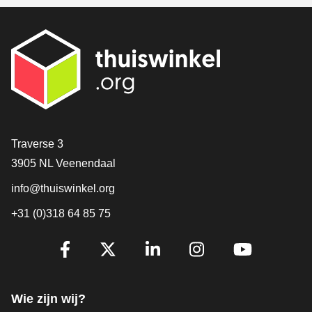
Contact
Traverse 3
3905 NL Veenendaal
info@thuiswinkel.org
+31 (0)318 64 85 75
Volg je ons al?
Facebook
X
LinkedIn
Instagram
YouTube
Wie zijn wij?