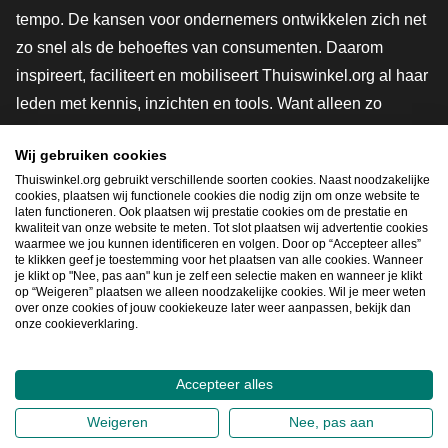
tempo. De kansen voor ondernemers ontwikkelen zich net
zo snel als de behoeftes van consumenten. Daarom
inspireert, faciliteert en mobiliseert Thuiswinkel.org al haar
leden met kennis, inzichten en tools. Want alleen zo
groeien we samen naar een veiligere, duurzamere en
Wij gebruiken cookies
innovatievere toekomst. Dus groei ook mee en maak
Thuiswinkel.org gebruikt verschillende soorten cookies. Naast noodzakelijke
shoppen slimmer.
cookies, plaatsen wij functionele cookies die nodig zijn om onze website te
laten functioneren. Ook plaatsen wij prestatie cookies om de prestatie en
Lid worden
kwaliteit van onze website te meten. Tot slot plaatsen wij advertentie cookies
waarmee we jou kunnen identificeren en volgen. Door op “Accepteer alles”
te klikken geef je toestemming voor het plaatsen van alle cookies. Wanneer
je klikt op "Nee, pas aan" kun je zelf een selectie maken en wanneer je klikt
op “Weigeren” plaatsen we alleen noodzakelijke cookies. Wil je meer weten
Snel navigeren
over onze cookies of jouw cookiekeuze later weer aanpassen, bekijk dan
onze cookieverklaring.
Ope
Accepteer alles
2026
©
Thuiswinkel.org
Weigeren
Nee, pas aan
Privacybeleid
Cookieverklaring
Sitemap