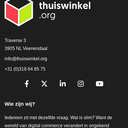
Contact
Traverse 3
3905 NL Veenendaal
info@thuiswinkel.org
+31 (0)318 64 85 75
Volg je ons al?
Facebook
X
LinkedIn
Instagram
YouTube
Wie zijn wij?
Iedereen zit met dezelfde vraag. Wat is slim? Want de
wereld van digital commerce verandert in ongekend