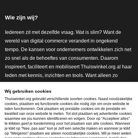
Facebook
X
LinkedIn
Instagram
YouTube
Wie zijn wij?
Iedereen zit met dezelfde vraag. Wat is slim? Want de
wereld van digital commerce verandert in ongekend
tempo. De kansen voor ondernemers ontwikkelen zich net
zo snel als de behoeftes van consumenten. Daarom
inspireert, faciliteert en mobiliseert Thuiswinkel.org al haar
leden met kennis, inzichten en tools. Want alleen zo
groeien we samen naar een veiligere, duurzamere en
Wij gebruiken cookies
innovatievere toekomst. Dus groei ook mee en maak
Thuiswinkel.org gebruikt verschillende soorten cookies. Naast noodzakelijke
shoppen slimmer.
cookies, plaatsen wij functionele cookies die nodig zijn om onze website te
laten functioneren. Ook plaatsen wij prestatie cookies om de prestatie en
Lid worden
kwaliteit van onze website te meten. Tot slot plaatsen wij advertentie cookies
waarmee we jou kunnen identificeren en volgen. Door op “Accepteer alles”
te klikken geef je toestemming voor het plaatsen van alle cookies. Wanneer
je klikt op "Nee, pas aan" kun je zelf een selectie maken en wanneer je klikt
op “Weigeren” plaatsen we alleen noodzakelijke cookies. Wil je meer weten
Snel navigeren