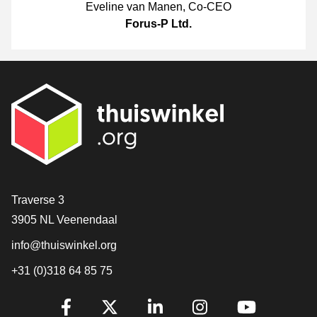
Eveline van Manen
,
Co-CEO
Forus-P Ltd.
Contact
Traverse 3
3905 NL Veenendaal
info@thuiswinkel.org
+31 (0)318 64 85 75
Volg je ons al?