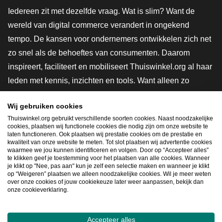
Iedereen zit met dezelfde vraag. Wat is slim? Want de
wereld van digital commerce verandert in ongekend
tempo. De kansen voor ondernemers ontwikkelen zich net
zo snel als de behoeftes van consumenten. Daarom
inspireert, faciliteert en mobiliseert Thuiswinkel.org al haar
leden met kennis, inzichten en tools. Want alleen zo
groeien we samen naar een veiligere, duurzamere en
Wij gebruiken cookies
innovatievere toekomst. Dus groei ook mee en maak
Thuiswinkel.org gebruikt verschillende soorten cookies. Naast noodzakelijke
shoppen slimmer.
cookies, plaatsen wij functionele cookies die nodig zijn om onze website te
laten functioneren. Ook plaatsen wij prestatie cookies om de prestatie en
Lid worden
kwaliteit van onze website te meten. Tot slot plaatsen wij advertentie cookies
waarmee we jou kunnen identificeren en volgen. Door op “Accepteer alles”
te klikken geef je toestemming voor het plaatsen van alle cookies. Wanneer
je klikt op "Nee, pas aan" kun je zelf een selectie maken en wanneer je klikt
op “Weigeren” plaatsen we alleen noodzakelijke cookies. Wil je meer weten
Snel navigeren
over onze cookies of jouw cookiekeuze later weer aanpassen, bekijk dan
onze cookieverklaring.
Ope
Accepteer alles