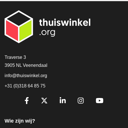
Contact
Traverse 3
3905 NL Veenendaal
info@thuiswinkel.org
+31 (0)318 64 85 75
Volg je ons al?
Facebook
X
LinkedIn
Instagram
YouTube
Wie zijn wij?