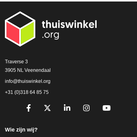
Contact
Traverse 3
3905 NL Veenendaal
info@thuiswinkel.org
+31 (0)318 64 85 75
Volg je ons al?
Facebook
X
LinkedIn
Instagram
YouTube
Wie zijn wij?