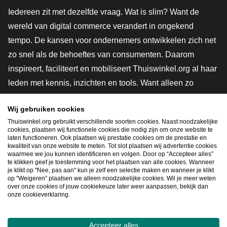
Iedereen zit met dezelfde vraag. Wat is slim? Want de
wereld van digital commerce verandert in ongekend
tempo. De kansen voor ondernemers ontwikkelen zich net
zo snel als de behoeftes van consumenten. Daarom
inspireert, faciliteert en mobiliseert Thuiswinkel.org al haar
leden met kennis, inzichten en tools. Want alleen zo
groeien we samen naar een veiligere, duurzamere en
Wij gebruiken cookies
innovatievere toekomst. Dus groei ook mee en maak
Thuiswinkel.org gebruikt verschillende soorten cookies. Naast noodzakelijke
shoppen slimmer.
cookies, plaatsen wij functionele cookies die nodig zijn om onze website te
laten functioneren. Ook plaatsen wij prestatie cookies om de prestatie en
Lid worden
kwaliteit van onze website te meten. Tot slot plaatsen wij advertentie cookies
waarmee we jou kunnen identificeren en volgen. Door op “Accepteer alles”
te klikken geef je toestemming voor het plaatsen van alle cookies. Wanneer
je klikt op "Nee, pas aan" kun je zelf een selectie maken en wanneer je klikt
op “Weigeren” plaatsen we alleen noodzakelijke cookies. Wil je meer weten
Snel navigeren
over onze cookies of jouw cookiekeuze later weer aanpassen, bekijk dan
onze cookieverklaring.
Ope
Accepteer alles