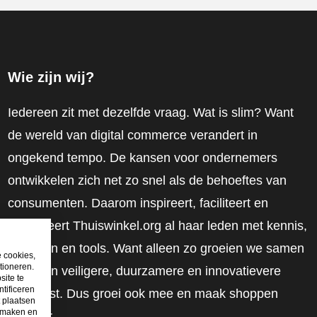
Wie zijn wij?
Iedereen zit met dezelfde vraag. Wat is slim? Want
de wereld van digital commerce verandert in
ongekend tempo. De kansen voor ondernemers
ontwikkelen zich net zo snel als de behoeftes van
consumenten. Daarom inspireert, faciliteert en
mobiliseert Thuiswinkel.org al haar leden met kennis,
inzichten en tools. Want alleen zo groeien we samen
e cookies,
tioneren.
naar een veiligere, duurzamere en innovatievere
site te
tificeren
toekomst. Dus groei ook mee en maak shoppen
t plaatsen
e maken en
slimmer.