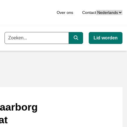
Taal
Over ons
Contact
Lid worden
Trefwoord
Zoeken
aarborg
at