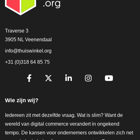
Contact
Traverse 3
3905 NL Veenendaal
info@thuiswinkel.org
+31 (0)318 64 85 75
Volg je ons al?
Facebook
X
LinkedIn
Instagram
YouTube
Wie zijn wij?
Iedereen zit met dezelfde vraag. Wat is slim? Want de
wereld van digital commerce verandert in ongekend
tempo. De kansen voor ondernemers ontwikkelen zich net