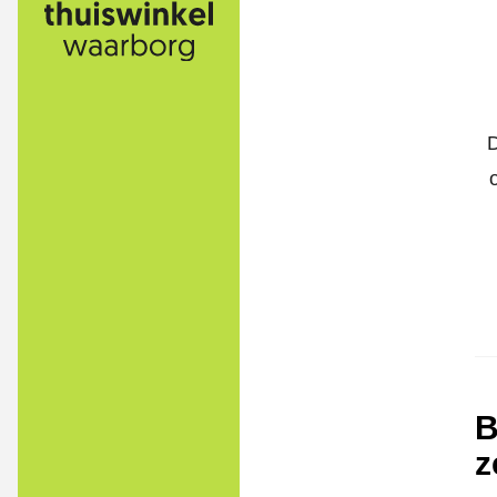
D
B
z