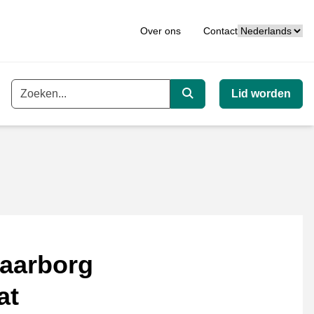
Taal
Over ons
Contact
Lid worden
Trefwoord
Zoeken
aarborg
at