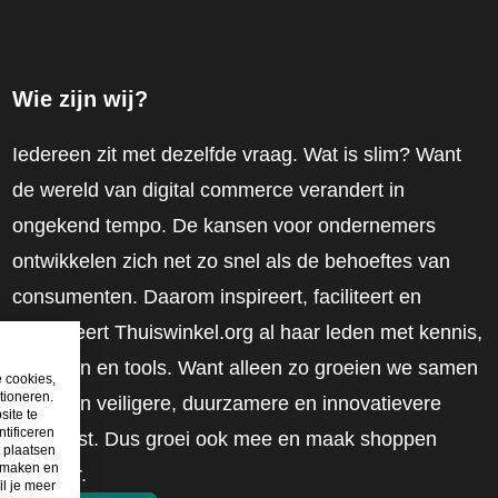
Wie zijn wij?
Iedereen zit met dezelfde vraag. Wat is slim? Want
de wereld van digital commerce verandert in
ongekend tempo. De kansen voor ondernemers
ontwikkelen zich net zo snel als de behoeftes van
consumenten. Daarom inspireert, faciliteert en
mobiliseert Thuiswinkel.org al haar leden met kennis,
inzichten en tools. Want alleen zo groeien we samen
e cookies,
tioneren.
naar een veiligere, duurzamere en innovatievere
site te
tificeren
toekomst. Dus groei ook mee en maak shoppen
t plaatsen
e maken en
slimmer.
il je meer