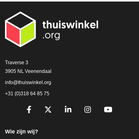
Contact
Traverse 3
3905 NL Veenendaal
info@thuiswinkel.org
+31 (0)318 64 85 75
Volg je ons al?
Facebook
X
LinkedIn
Instagram
YouTube
Wie zijn wij?