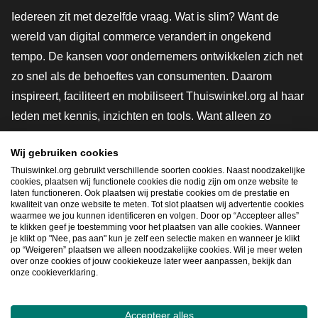
Iedereen zit met dezelfde vraag. Wat is slim? Want de
wereld van digital commerce verandert in ongekend
tempo. De kansen voor ondernemers ontwikkelen zich net
zo snel als de behoeftes van consumenten. Daarom
inspireert, faciliteert en mobiliseert Thuiswinkel.org al haar
leden met kennis, inzichten en tools. Want alleen zo
groeien we samen naar een veiligere, duurzamere en
Wij gebruiken cookies
innovatievere toekomst. Dus groei ook mee en maak
Thuiswinkel.org gebruikt verschillende soorten cookies. Naast noodzakelijke
shoppen slimmer.
cookies, plaatsen wij functionele cookies die nodig zijn om onze website te
laten functioneren. Ook plaatsen wij prestatie cookies om de prestatie en
Lid worden
kwaliteit van onze website te meten. Tot slot plaatsen wij advertentie cookies
waarmee we jou kunnen identificeren en volgen. Door op “Accepteer alles”
te klikken geef je toestemming voor het plaatsen van alle cookies. Wanneer
je klikt op "Nee, pas aan" kun je zelf een selectie maken en wanneer je klikt
op “Weigeren” plaatsen we alleen noodzakelijke cookies. Wil je meer weten
Snel navigeren
over onze cookies of jouw cookiekeuze later weer aanpassen, bekijk dan
onze cookieverklaring.
Ope
Accepteer alles