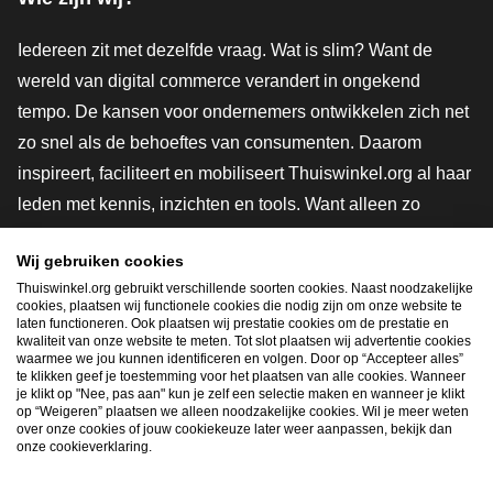
Iedereen zit met dezelfde vraag. Wat is slim? Want de
wereld van digital commerce verandert in ongekend
tempo. De kansen voor ondernemers ontwikkelen zich net
zo snel als de behoeftes van consumenten. Daarom
inspireert, faciliteert en mobiliseert Thuiswinkel.org al haar
leden met kennis, inzichten en tools. Want alleen zo
groeien we samen naar een veiligere, duurzamere en
Wij gebruiken cookies
innovatievere toekomst. Dus groei ook mee en maak
Thuiswinkel.org gebruikt verschillende soorten cookies. Naast noodzakelijke
shoppen slimmer.
cookies, plaatsen wij functionele cookies die nodig zijn om onze website te
laten functioneren. Ook plaatsen wij prestatie cookies om de prestatie en
Lid worden
kwaliteit van onze website te meten. Tot slot plaatsen wij advertentie cookies
waarmee we jou kunnen identificeren en volgen. Door op “Accepteer alles”
te klikken geef je toestemming voor het plaatsen van alle cookies. Wanneer
je klikt op "Nee, pas aan" kun je zelf een selectie maken en wanneer je klikt
op “Weigeren” plaatsen we alleen noodzakelijke cookies. Wil je meer weten
Snel navigeren
over onze cookies of jouw cookiekeuze later weer aanpassen, bekijk dan
onze cookieverklaring.
Ope