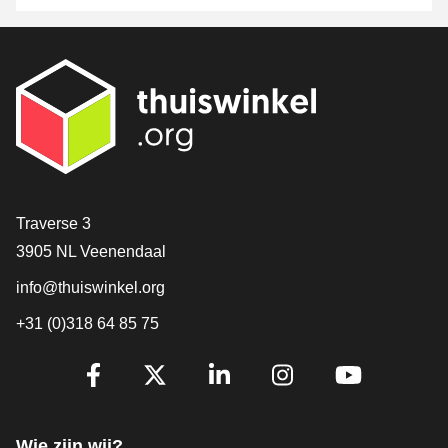
Contact
Traverse 3
3905 NL Veenendaal
info@thuiswinkel.org
+31 (0)318 64 85 75
Volg je ons al?
Facebook
X
LinkedIn
Instagram
YouTube
Wie zijn wij?