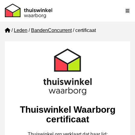
Me
Home
Leden
BandenConcurrent
certificaat
Thuiswinkel Waarborg
certificaat
Thuiswinkel.org verklaart dat haar lid: