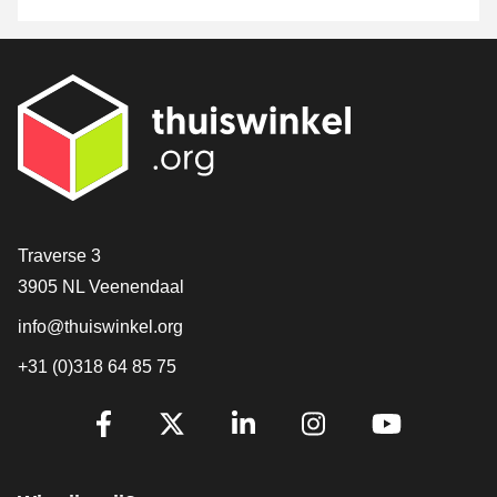
Contact
Traverse 3
3905 NL Veenendaal
info@thuiswinkel.org
+31 (0)318 64 85 75
Volg je ons al?
Facebook
X
LinkedIn
Instagram
YouTube