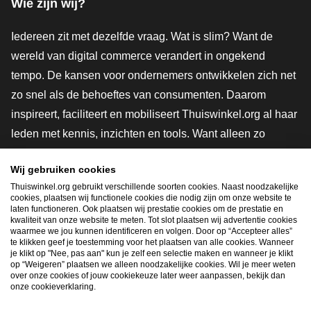
Wie zijn wij?
Iedereen zit met dezelfde vraag. Wat is slim? Want de
wereld van digital commerce verandert in ongekend
tempo. De kansen voor ondernemers ontwikkelen zich net
zo snel als de behoeftes van consumenten. Daarom
inspireert, faciliteert en mobiliseert Thuiswinkel.org al haar
leden met kennis, inzichten en tools. Want alleen zo
groeien we samen naar een veiligere, duurzamere en
Wij gebruiken cookies
innovatievere toekomst. Dus groei ook mee en maak
Thuiswinkel.org gebruikt verschillende soorten cookies. Naast noodzakelijke
shoppen slimmer.
cookies, plaatsen wij functionele cookies die nodig zijn om onze website te
laten functioneren. Ook plaatsen wij prestatie cookies om de prestatie en
Lid worden
kwaliteit van onze website te meten. Tot slot plaatsen wij advertentie cookies
waarmee we jou kunnen identificeren en volgen. Door op “Accepteer alles”
te klikken geef je toestemming voor het plaatsen van alle cookies. Wanneer
je klikt op "Nee, pas aan" kun je zelf een selectie maken en wanneer je klikt
op “Weigeren” plaatsen we alleen noodzakelijke cookies. Wil je meer weten
Snel navigeren
over onze cookies of jouw cookiekeuze later weer aanpassen, bekijk dan
onze cookieverklaring.
Ope