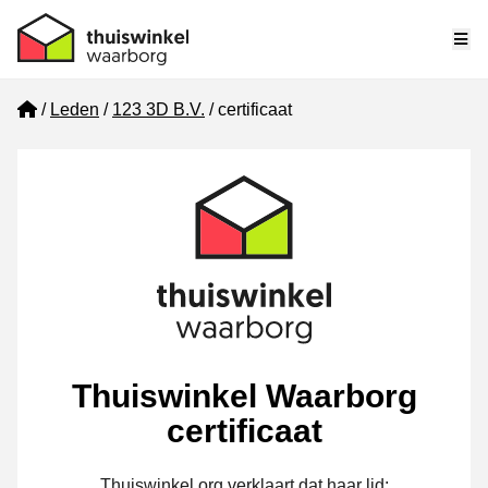
Me
Home
Leden
123 3D B.V.
certificaat
Thuiswinkel Waarborg
certificaat
Thuiswinkel.org verklaart dat haar lid: