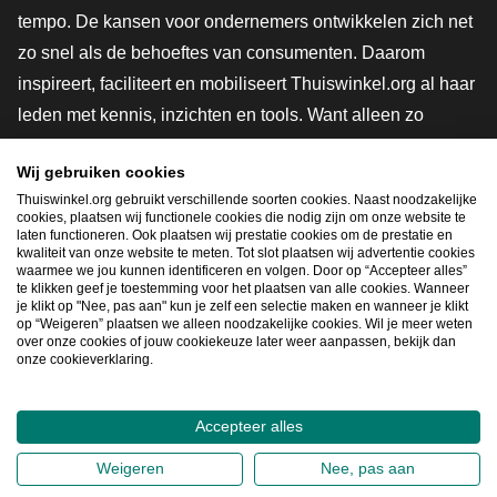
tempo. De kansen voor ondernemers ontwikkelen zich net
zo snel als de behoeftes van consumenten. Daarom
inspireert, faciliteert en mobiliseert Thuiswinkel.org al haar
leden met kennis, inzichten en tools. Want alleen zo
groeien we samen naar een veiligere, duurzamere en
Wij gebruiken cookies
innovatievere toekomst. Dus groei ook mee en maak
Thuiswinkel.org gebruikt verschillende soorten cookies. Naast noodzakelijke
shoppen slimmer.
cookies, plaatsen wij functionele cookies die nodig zijn om onze website te
laten functioneren. Ook plaatsen wij prestatie cookies om de prestatie en
Lid worden
kwaliteit van onze website te meten. Tot slot plaatsen wij advertentie cookies
waarmee we jou kunnen identificeren en volgen. Door op “Accepteer alles”
te klikken geef je toestemming voor het plaatsen van alle cookies. Wanneer
je klikt op "Nee, pas aan" kun je zelf een selectie maken en wanneer je klikt
op “Weigeren” plaatsen we alleen noodzakelijke cookies. Wil je meer weten
Snel navigeren
over onze cookies of jouw cookiekeuze later weer aanpassen, bekijk dan
onze cookieverklaring.
Ope
Accepteer alles
2026
©
Thuiswinkel.org
Weigeren
Nee, pas aan
Privacybeleid
Cookieverklaring
Sitemap