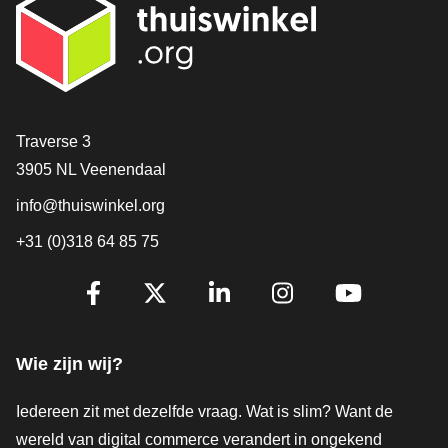
Contact
Traverse 3
3905 NL Veenendaal
info@thuiswinkel.org
+31 (0)318 64 85 75
Volg je ons al?
Facebook
X
LinkedIn
Instagram
YouTube
Wie zijn wij?
Iedereen zit met dezelfde vraag. Wat is slim? Want de
wereld van digital commerce verandert in ongekend