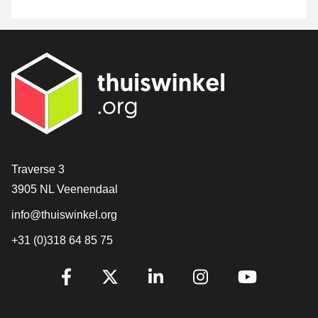
Contact
Traverse 3
3905 NL Veenendaal
info@thuiswinkel.org
+31 (0)318 64 85 75
Volg je ons al?
Facebook
X
LinkedIn
Instagram
YouTube