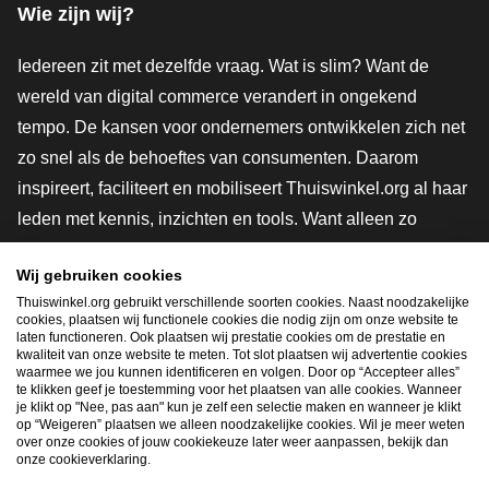
Wie zijn wij?
Iedereen zit met dezelfde vraag. Wat is slim? Want de
wereld van digital commerce verandert in ongekend
tempo. De kansen voor ondernemers ontwikkelen zich net
zo snel als de behoeftes van consumenten. Daarom
inspireert, faciliteert en mobiliseert Thuiswinkel.org al haar
leden met kennis, inzichten en tools. Want alleen zo
groeien we samen naar een veiligere, duurzamere en
Wij gebruiken cookies
innovatievere toekomst. Dus groei ook mee en maak
Thuiswinkel.org gebruikt verschillende soorten cookies. Naast noodzakelijke
shoppen slimmer.
cookies, plaatsen wij functionele cookies die nodig zijn om onze website te
laten functioneren. Ook plaatsen wij prestatie cookies om de prestatie en
Lid worden
kwaliteit van onze website te meten. Tot slot plaatsen wij advertentie cookies
waarmee we jou kunnen identificeren en volgen. Door op “Accepteer alles”
te klikken geef je toestemming voor het plaatsen van alle cookies. Wanneer
je klikt op "Nee, pas aan" kun je zelf een selectie maken en wanneer je klikt
op “Weigeren” plaatsen we alleen noodzakelijke cookies. Wil je meer weten
Snel navigeren
over onze cookies of jouw cookiekeuze later weer aanpassen, bekijk dan
onze cookieverklaring.
Ope