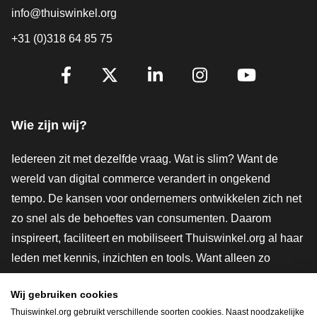
info@thuiswinkel.org
+31 (0)318 64 85 75
Volg je ons al?
Facebook
X
LinkedIn
Instagram
YouTube
Wie zijn wij?
Iedereen zit met dezelfde vraag. Wat is slim? Want de
wereld van digital commerce verandert in ongekend
tempo. De kansen voor ondernemers ontwikkelen zich net
zo snel als de behoeftes van consumenten. Daarom
inspireert, faciliteert en mobiliseert Thuiswinkel.org al haar
leden met kennis, inzichten en tools. Want alleen zo
groeien we samen naar een veiligere, duurzamere en
Wij gebruiken cookies
innovatievere toekomst. Dus groei ook mee en maak
Thuiswinkel.org gebruikt verschillende soorten cookies. Naast noodzakelijke