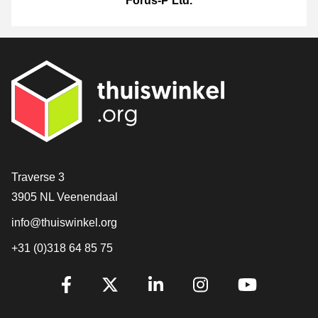
Forus-P Ltd.
Contact
Traverse 3
3905 NL Veenendaal
info@thuiswinkel.org
+31 (0)318 64 85 75
Volg je ons al?
Facebook
X
LinkedIn
Instagram
YouTube