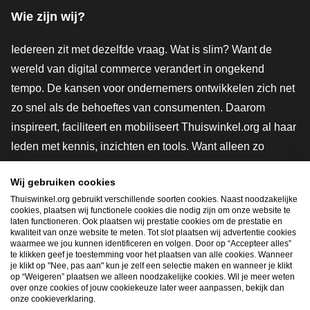
Wie zijn wij?
Iedereen zit met dezelfde vraag. Wat is slim? Want de
wereld van digital commerce verandert in ongekend
tempo. De kansen voor ondernemers ontwikkelen zich net
zo snel als de behoeftes van consumenten. Daarom
inspireert, faciliteert en mobiliseert Thuiswinkel.org al haar
leden met kennis, inzichten en tools. Want alleen zo
groeien we samen naar een veiligere, duurzamere en
Wij gebruiken cookies
innovatievere toekomst. Dus groei ook mee en maak
Thuiswinkel.org gebruikt verschillende soorten cookies. Naast noodzakelijke
shoppen slimmer.
cookies, plaatsen wij functionele cookies die nodig zijn om onze website te
laten functioneren. Ook plaatsen wij prestatie cookies om de prestatie en
Lid worden
kwaliteit van onze website te meten. Tot slot plaatsen wij advertentie cookies
waarmee we jou kunnen identificeren en volgen. Door op “Accepteer alles”
te klikken geef je toestemming voor het plaatsen van alle cookies. Wanneer
je klikt op "Nee, pas aan" kun je zelf een selectie maken en wanneer je klikt
op “Weigeren” plaatsen we alleen noodzakelijke cookies. Wil je meer weten
Snel navigeren
over onze cookies of jouw cookiekeuze later weer aanpassen, bekijk dan
onze cookieverklaring.
Ope