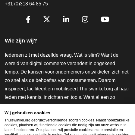
+31 (0)318 64 85 75
Volg je ons al?
Facebook
X
LinkedIn
Instagram
YouTube
Wie zijn wij?
Iedereen zit met dezelfde vraag. Wat is slim? Want de
wereld van digital commerce verandert in ongekend
tempo. De kansen voor ondernemers ontwikkelen zich net
zo snel als de behoeftes van consumenten. Daarom
inspireert, faciliteert en mobiliseert Thuiswinkel.org al haar
leden met kennis, inzichten en tools. Want alleen zo
groeien we samen naar een veiligere, duurzamere en
Wij gebruiken cookies
innovatievere toekomst. Dus groei ook mee en maak
Thuiswinkel.org gebruikt verschillende soorten cookies. Naast noodzakelijke
shoppen slimmer.
cookies, plaatsen wij functionele cookies die nodig zijn om onze website te
laten functioneren. Ook plaatsen wij prestatie cookies om de prestatie en
Lid worden
kwaliteit van onze website te meten. Tot slot plaatsen wij advertentie cookies