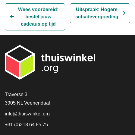
Delen op Facebook
Tweet
Delen op LinkedIn
Delen op WhatsApp
E-mailadres
Wees voorbereid:
Uitspraak: Hogere
bestel jouw
schadevergoeding
cadeaus op tijd
Contact
Traverse 3
3905 NL Veenendaal
info@thuiswinkel.org
+31 (0)318 64 85 75