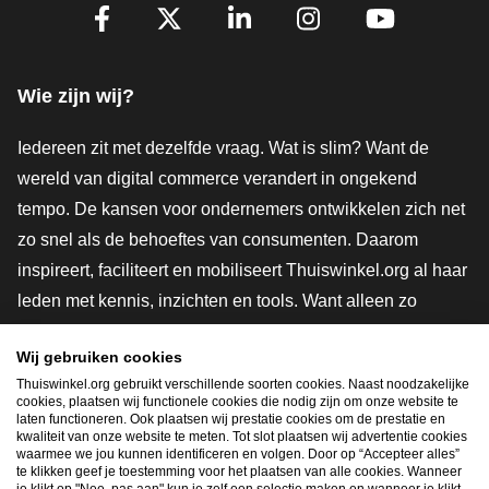
Volg je ons al?
Facebook
X
LinkedIn
Instagram
YouTube
Wie zijn wij?
Iedereen zit met dezelfde vraag. Wat is slim? Want de
wereld van digital commerce verandert in ongekend
tempo. De kansen voor ondernemers ontwikkelen zich net
zo snel als de behoeftes van consumenten. Daarom
inspireert, faciliteert en mobiliseert Thuiswinkel.org al haar
leden met kennis, inzichten en tools. Want alleen zo
groeien we samen naar een veiligere, duurzamere en
Wij gebruiken cookies
innovatievere toekomst. Dus groei ook mee en maak
Thuiswinkel.org gebruikt verschillende soorten cookies. Naast noodzakelijke
shoppen slimmer.
cookies, plaatsen wij functionele cookies die nodig zijn om onze website te
laten functioneren. Ook plaatsen wij prestatie cookies om de prestatie en
Lid worden
kwaliteit van onze website te meten. Tot slot plaatsen wij advertentie cookies
waarmee we jou kunnen identificeren en volgen. Door op “Accepteer alles”
te klikken geef je toestemming voor het plaatsen van alle cookies. Wanneer