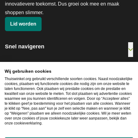
innovatievere toekomst. Dus groei ook mee en maak
shoppen slimmer.
Lid worden
Snel navigeren
Ope
Wij gebruiken cookies
Thuiswinkel.org gebruikt verschillende soorten cookies. Naast noodzakelijke
2026
©
Thuiswinkel.org
cookies, plaatsen wij functionele cookies die nodig zijn om onze website te
Privacybeleid
Cookieverklaring
Sitemap
laten functioneren. Ook plaatsen wij prestatie cookies om de prestatie en
kwaliteit van onze website te meten. Tot slot plaatsen wij advertentie cookies
waarmee we jou kunnen identificeren en volgen. Door op “Accepteer alles”
te klikken geef je toestemming voor het plaatsen van alle cookies. Wanneer
je klikt op "Nee, pas aan" kun je zelf een selectie maken en wanneer je klikt
op “Weigeren” plaatsen we alleen noodzakelijke cookies. Wil je meer weten
over onze cookies of jouw cookiekeuze later weer aanpassen, bekijk dan
onze cookieverklaring.