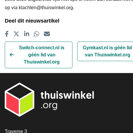
op via
klachten@thuiswinkel.org
.
Deel dit nieuwsartikel
Delen op Facebook
Tweet
Delen op LinkedIn
Delen op WhatsApp
E-mailadres
Switch-connect.nl is
Gymkast.nl is géén lid
géén lid van
van Thuiswinkel.org
Thuiswinkel.org
Contact
Traverse 3