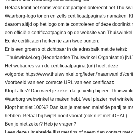
Helaas komt het soms voor dat partijen onterecht het Thuisw
Waarborg-logo tonen en zelfs certificaatpagina's namaken. Kl
daarom altijd op het logo om te controleren of deze doorlinkt 
een officiële certificaatpagina op de website van Thuiswinkel
Echte certificaten herken je aan twee punten:
Er is een groen slot zichtbaar in de adresbalk met de tekst:
"Thuiswinkel.org (Nederlandse Thuiswinkel Organisatie) [NL
Het webadres van de certificaatpagina (url) heeft deze
volgorde:
https://www.thuiswinkel.org/leden/'naamvanlid'/certi
Voorbeeld van een correcte URL van een certificaat:
Klopt alles? Dan weet je zeker dat je veilig bij een Thuiswink
Waarborg webwinkel te maken hebt. Veel plezier met winkel
Klopt het niet 100%? Dan kun je met een malafide partij te 
hebben. Betaal bij twijfel nooit vooraf (ook niet met iDEAL).
Ben je niet zeker? Heb je vragen?
Lees deze uitgebreide lijst met tips
of neem dan contact met 