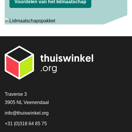
Voordelen van het lidmaatschap
Contact
Traverse 3
3905 NL Veenendaal
info@thuiswinkel.org
+31 (0)318 64 85 75