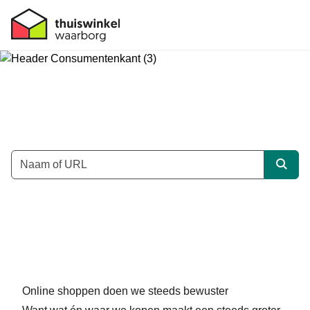
Veilig online shoppen
Zoek binnen leden
Trefwoord
Zoek
Of
toon alle leden met het Thuiswinkel Waarborg
.
Online shoppen doen we steeds bewuster