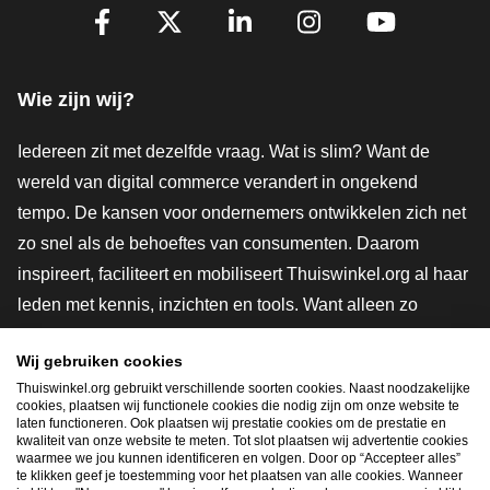
Volg je ons al?
Facebook
X
LinkedIn
Instagram
YouTube
Wie zijn wij?
Iedereen zit met dezelfde vraag. Wat is slim? Want de
wereld van digital commerce verandert in ongekend
tempo. De kansen voor ondernemers ontwikkelen zich net
zo snel als de behoeftes van consumenten. Daarom
inspireert, faciliteert en mobiliseert Thuiswinkel.org al haar
leden met kennis, inzichten en tools. Want alleen zo
groeien we samen naar een veiligere, duurzamere en
Wij gebruiken cookies
innovatievere toekomst. Dus groei ook mee en maak
Thuiswinkel.org gebruikt verschillende soorten cookies. Naast noodzakelijke
shoppen slimmer.
cookies, plaatsen wij functionele cookies die nodig zijn om onze website te
laten functioneren. Ook plaatsen wij prestatie cookies om de prestatie en
Lid worden
kwaliteit van onze website te meten. Tot slot plaatsen wij advertentie cookies
waarmee we jou kunnen identificeren en volgen. Door op “Accepteer alles”
te klikken geef je toestemming voor het plaatsen van alle cookies. Wanneer