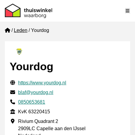
Me
Home
Leden
Yourdog
Yourdog
Gecontroleerde contactgegevens
Website URL
https://www.yourdog.nl
E-mail
blaf@yourdog.nl
Telefoonnummer
0850653681
KvK
KvK 63220415
Vestigingsadres
Rivium Quadrant 2
2909LC Capelle aan den IJssel