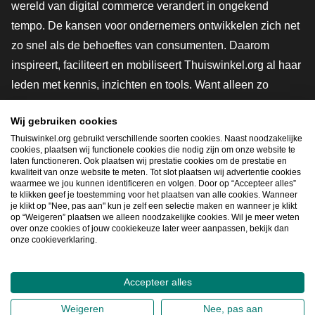
wereld van digital commerce verandert in ongekend
tempo. De kansen voor ondernemers ontwikkelen zich net
zo snel als de behoeftes van consumenten. Daarom
inspireert, faciliteert en mobiliseert Thuiswinkel.org al haar
leden met kennis, inzichten en tools. Want alleen zo
groeien we samen naar een veiligere, duurzamere en
Wij gebruiken cookies
innovatievere toekomst. Dus groei ook mee en maak
Thuiswinkel.org gebruikt verschillende soorten cookies. Naast noodzakelijke
shoppen slimmer.
cookies, plaatsen wij functionele cookies die nodig zijn om onze website te
laten functioneren. Ook plaatsen wij prestatie cookies om de prestatie en
Lid worden
kwaliteit van onze website te meten. Tot slot plaatsen wij advertentie cookies
waarmee we jou kunnen identificeren en volgen. Door op “Accepteer alles”
te klikken geef je toestemming voor het plaatsen van alle cookies. Wanneer
je klikt op "Nee, pas aan" kun je zelf een selectie maken en wanneer je klikt
op “Weigeren” plaatsen we alleen noodzakelijke cookies. Wil je meer weten
Snel navigeren
over onze cookies of jouw cookiekeuze later weer aanpassen, bekijk dan
onze cookieverklaring.
Ope
Accepteer alles
2026
©
Thuiswinkel.org
Weigeren
Nee, pas aan