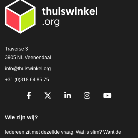
Contact
Traverse 3
3905 NL Veenendaal
info@thuiswinkel.org
+31 (0)318 64 85 75
Volg je ons al?
Facebook
X
LinkedIn
Instagram
YouTube
Wie zijn wij?
Iedereen zit met dezelfde vraag. Wat is slim? Want de