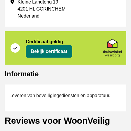
Vestigingsadres
Kleine Landtong 19
4201 HL GORINCHEM
Nederland
certificaat
Thuiswinkel Waarborg
Certificaat geldig
Bekijk certificaat
Informatie
Leveren van beveiligingsdiensten en apparatuur.
Reviews voor WoonVeilig