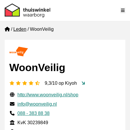
Me
Home
Leden
WoonVeilig
WoonVeilig
4,5 sterren
9,3/10 op Kiyoh
Gecontroleerde contactgegevens
Website URL
http://www.woonveilig.nl/shop
E-mail
info@woonveilig.nl
Telefoonnummer
088 - 383 88 38
KvK
KvK 30239849