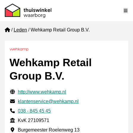
Me
Home
Leden
Wehkamp Retail Group B.V.
Wehkamp Retail
Group B.V.
Gecontroleerde contactgegevens
Website URL
http://www.wehkamp.nl
E-mail
klantenservice@wehkamp.nl
Telefoonnummer
038 - 845 45 45
KvK
KvK 27109571
Vestigingsadres
Burgemeester Roelenweg 13