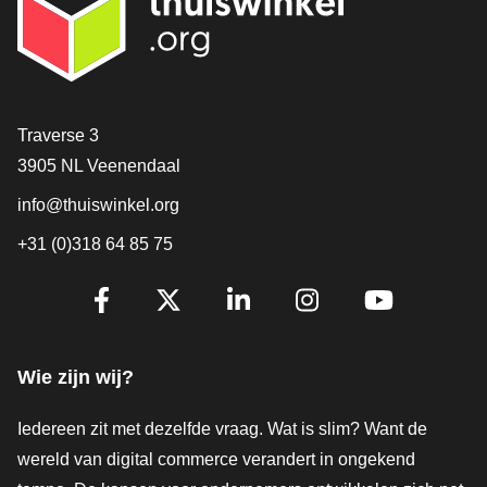
Contact
Traverse 3
3905 NL Veenendaal
info@thuiswinkel.org
+31 (0)318 64 85 75
Volg je ons al?
Facebook
X
LinkedIn
Instagram
YouTube
Wie zijn wij?
Iedereen zit met dezelfde vraag. Wat is slim? Want de
wereld van digital commerce verandert in ongekend