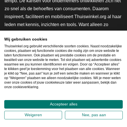
tempo. De kansen voor ondernemers ontwikkelen zich net
zo snel als de behoeftes van consumenten. Daarom
inspireert, faciliteert en mobiliseert Thuiswinkel.org al haar
leden met kennis, inzichten en tools. Want alleen zo
groeien we samen naar een veiligere, duurzamere en
Wij gebruiken cookies
innovatievere toekomst. Dus groei ook mee en maak
Thuiswinkel.org gebruikt verschillende soorten cookies. Naast noodzakelijke
shoppen slimmer.
cookies, plaatsen wij functionele cookies die nodig zijn om onze website te
laten functioneren. Ook plaatsen wij prestatie cookies om de prestatie en
Lid worden
kwaliteit van onze website te meten. Tot slot plaatsen wij advertentie cookies
waarmee we jou kunnen identificeren en volgen. Door op “Accepteer alles”
te klikken geef je toestemming voor het plaatsen van alle cookies. Wanneer
je klikt op "Nee, pas aan" kun je zelf een selectie maken en wanneer je klikt
op “Weigeren” plaatsen we alleen noodzakelijke cookies. Wil je meer weten
Snel navigeren
over onze cookies of jouw cookiekeuze later weer aanpassen, bekijk dan
onze cookieverklaring.
Ope
Accepteer alles
2026
©
Thuiswinkel.org
Weigeren
Nee, pas aan
Privacybeleid
Cookieverklaring
Sitemap