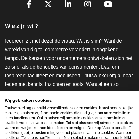
Volg je ons al?
Facebook
X
LinkedIn
Instagram
YouTube
Wie zijn wij?
Iedereen zit met dezelfde vraag. Wat is slim? Want de
wereld van digital commerce verandert in ongekend
tempo. De kansen voor ondernemers ontwikkelen zich net
zo snel als de behoeftes van consumenten. Daarom
inspireert, faciliteert en mobiliseert Thuiswinkel.org al haar
leden met kennis, inzichten en tools. Want alleen zo
groeien we samen naar een veiligere, duurzamere en
Wij gebruiken cookies
innovatievere toekomst. Dus groei ook mee en maak
Thuiswinkel.org gebruikt verschillende soorten cookies. Naast noodzakelijke
shoppen slimmer.
cookies, plaatsen wij functionele cookies die nodig zijn om onze website te
laten functioneren. Ook plaatsen wij prestatie cookies om de prestatie en
Lid worden
kwaliteit van onze website te meten. Tot slot plaatsen wij advertentie cookies
waarmee we jou kunnen identificeren en volgen. Door op “Accepteer alles”
te klikken geef je toestemming voor het plaatsen van alle cookies. Wanneer
je klikt op "Nee, pas aan" kun je zelf een selectie maken en wanneer je klikt