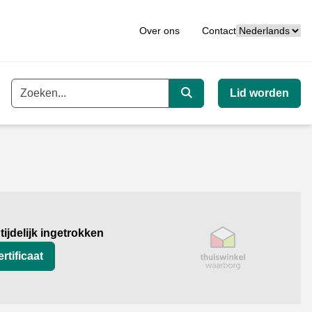
Taal
Over ons
Contact
Lid worden
Trefwoord
Zoeken
org
 tijdelijk ingetrokken
rtificaat