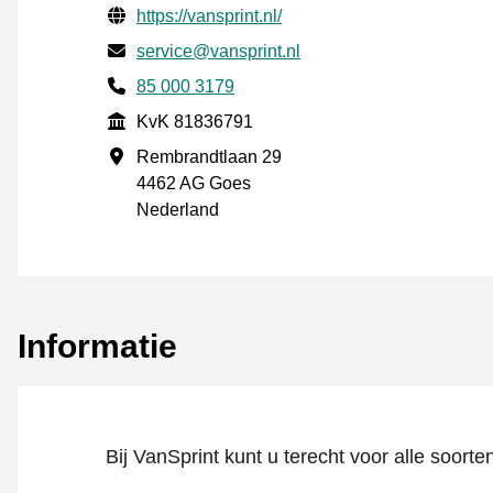
Gecontroleerde contactgegevens
Website URL
https://vansprint.nl/
E-mail
service@vansprint.nl
Telefoonnummer
85 000 3179
KvK
KvK 81836791
Vestigingsadres
Rembrandtlaan 29
4462 AG Goes
Nederland
Informatie
Bij VanSprint kunt u terecht voor alle soorten