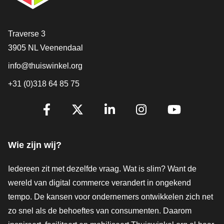
Contact
Traverse 3
3905 NL Veenendaal
info@thuiswinkel.org
+31 (0)318 64 85 75
Volg je ons al?
Facebook
X
LinkedIn
Instagram
YouTube
Wie zijn wij?
Iedereen zit met dezelfde vraag. Wat is slim? Want de
wereld van digital commerce verandert in ongekend
tempo. De kansen voor ondernemers ontwikkelen zich net
zo snel als de behoeftes van consumenten. Daarom