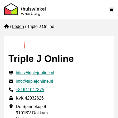
Me
Home
Leden
Triple J Online
Triple J Online
Gecontroleerde contactgegevens
Website URL
https://triplejonline.nl
E-mail
info@triplejonline.nl
Telefoonnummer
+31641047375
KvK
KvK 42032626
Vestigingsadres
De Spinnekop 9
9101BV Dokkum