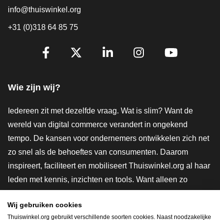
info@thuiswinkel.org
+31 (0)318 64 85 75
Volg je ons al?
Facebook
X
LinkedIn
Instagram
YouTube
Wie zijn wij?
Iedereen zit met dezelfde vraag. Wat is slim? Want de
wereld van digital commerce verandert in ongekend
tempo. De kansen voor ondernemers ontwikkelen zich net
zo snel als de behoeftes van consumenten. Daarom
inspireert, faciliteert en mobiliseert Thuiswinkel.org al haar
leden met kennis, inzichten en tools. Want alleen zo
groeien we samen naar een veiligere, duurzamere en
Wij gebruiken cookies
innovatievere toekomst. Dus groei ook mee en maak
Thuiswinkel.org gebruikt verschillende soorten cookies. Naast noodzakelijke