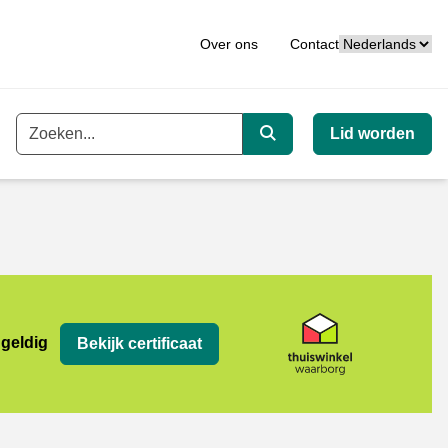
Taal
Over ons
Contact
Lid worden
Trefwoord
Zoeken
org
 geldig
Bekijk certificaat