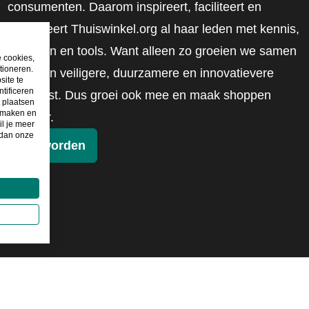
consumenten. Daarom inspireert, faciliteert en
mobiliseert Thuiswinkel.org al haar leden met kennis,
inzichten en tools. Want alleen zo groeien we samen
e cookies,
tioneren.
naar een veiligere, duurzamere en innovatievere
site te
tificeren
toekomst. Dus groei ook mee en maak shoppen
t plaatsen
e maken en
slimmer.
il je meer
 dan onze
Lid worden