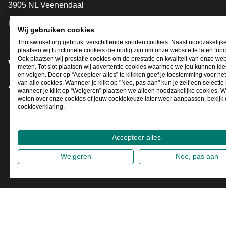
3905 NL Veenendaal
info@thuiswinkel.org
Wij gebruiken cookies
+31 (0)318 64 85 75
Thuiswinkel.org gebruikt verschillende soorten cookies. Naast noodzakelijk
plaatsen wij functionele cookies die nodig zijn om onze website te laten func
Ook plaatsen wij prestatie cookies om de prestatie en kwaliteit van onze web
Volg je ons al?
meten. Tot slot plaatsen wij advertentie cookies waarmee we jou kunnen iden
en volgen. Door op “Accepteer alles” te klikken geef je toestemming voor he
van alle cookies. Wanneer je klikt op "Nee, pas aan" kun je zelf een selecti
wanneer je klikt op “Weigeren” plaatsen we alleen noodzakelijke cookies. W
Facebook
X
LinkedIn
Instagram
YouTube
weten over onze cookies of jouw cookiekeuze later weer aanpassen, bekijk
cookieverklaring.
Accepteer alles
Weigeren
Nee, pas aan