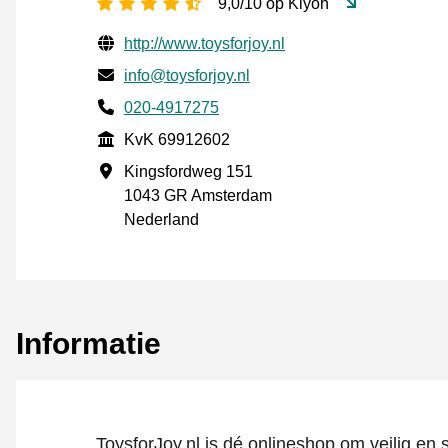
4,5 sterren
9,0/10 op Kiyoh
Gecontroleerde contactgegevens
Website URL
http://www.toysforjoy.nl
E-mail
info@toysforjoy.nl
Telefoonnummer
020-4917275
KvK
KvK 69912602
Vestigingsadres
Kingsfordweg 151
1043 GR Amsterdam
Nederland
Informatie
ToysforJoy.nl is dé onlineshop om veilig en s