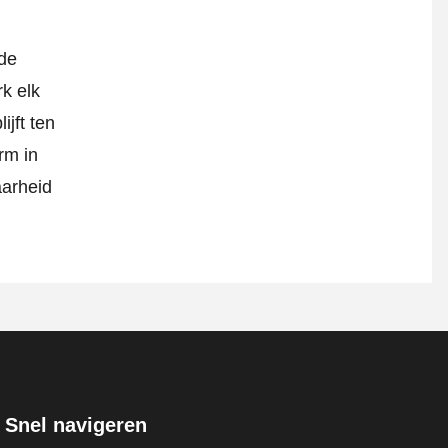
 de
k elk
ijft ten
rm in
aarheid
Snel navigeren