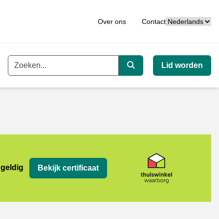
Taal
Over ons
Contact
Lid worden
Trefwoord
Zoeken
org
 geldig
Bekijk certificaat