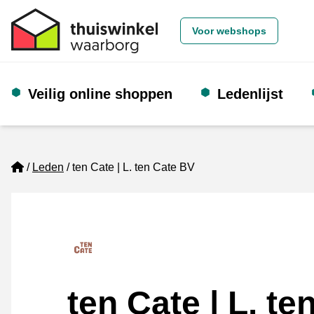
Voor webshops
Veilig online shoppen
Ledenlijst
Home
Leden
ten Cate | L. ten Cate BV
ten Cate | L. te