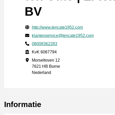
BV
Gecontroleerde contactgegevens
Website URL
http://www.tencate1952.com
E-mail
klantenservice@tencate1952.com
Telefoonnummer
08008362283
KvK
KvK 6067794
Vestigingsadres
Morseltoven 12
7621 HB Borne
Nederland
Informatie