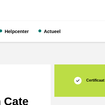
Helpcenter
Actueel
certificaat
Thuiswinkel Waarb
Certificaat
n Cate