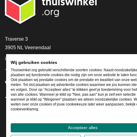
Contact
Traverse 3
3905 NL Veenendaal
info@thuiswinkel.org
Wij gebruiken cookies
+31 (0)318 64 85 75
Thuiswinkel.org gebruikt verschillende soorten cookies. Naast noodzakelijk
plaatsen wij functionele cookies die nodig zijn om onze website te laten func
Ook plaatsen wij prestatie cookies om de prestatie en kwaliteit van onze web
Volg je ons al?
meten. Tot slot plaatsen wij advertentie cookies waarmee we jou kunnen iden
en volgen. Door op “Accepteer alles” te klikken geef je toestemming voor he
van alle cookies. Wanneer je klikt op "Nee, pas aan" kun je zelf een selecti
wanneer je klikt op “Weigeren” plaatsen we alleen noodzakelijke cookies. W
Facebook
X
LinkedIn
Instagram
YouTube
weten over onze cookies of jouw cookiekeuze later weer aanpassen, bekijk
cookieverklaring.
Accepteer alles