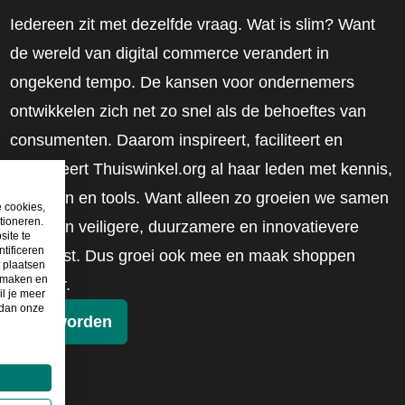
Iedereen zit met dezelfde vraag. Wat is slim? Want
de wereld van digital commerce verandert in
ongekend tempo. De kansen voor ondernemers
ontwikkelen zich net zo snel als de behoeftes van
consumenten. Daarom inspireert, faciliteert en
mobiliseert Thuiswinkel.org al haar leden met kennis,
inzichten en tools. Want alleen zo groeien we samen
e cookies,
tioneren.
naar een veiligere, duurzamere en innovatievere
site te
tificeren
toekomst. Dus groei ook mee en maak shoppen
t plaatsen
e maken en
slimmer.
il je meer
 dan onze
Lid worden