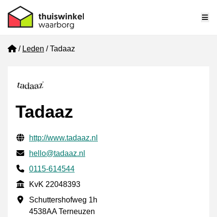
Me
Home
Leden
Tadaaz
Tadaaz
Gecontroleerde contactgegevens
Website URL
http://www.tadaaz.nl
E-mail
hello@tadaaz.nl
Telefoonnummer
0115-614544
KvK
KvK 22048393
Vestigingsadres
Schuttershofweg 1h
4538AA Terneuzen