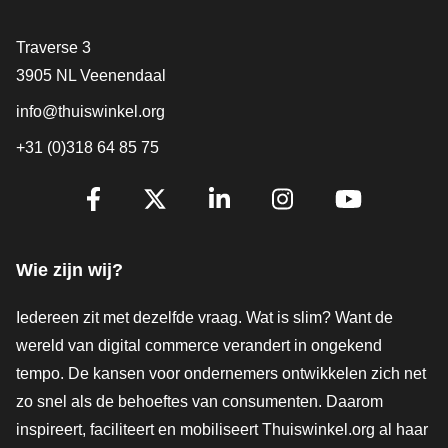
Contact
Traverse 3
3905 NL Veenendaal
info@thuiswinkel.org
+31 (0)318 64 85 75
Volg je ons al?
Facebook
X
LinkedIn
Instagram
YouTube
Wie zijn wij?
Iedereen zit met dezelfde vraag. Wat is slim? Want de
wereld van digital commerce verandert in ongekend
tempo. De kansen voor ondernemers ontwikkelen zich net
zo snel als de behoeftes van consumenten. Daarom
inspireert, faciliteert en mobiliseert Thuiswinkel.org al haar