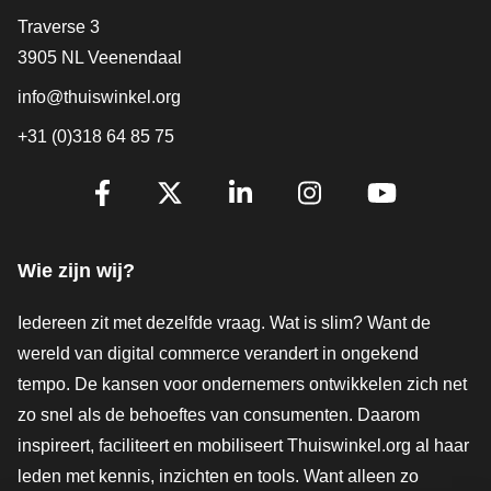
Contact
Traverse 3
3905 NL Veenendaal
info@thuiswinkel.org
+31 (0)318 64 85 75
Volg je ons al?
Facebook
X
LinkedIn
Instagram
YouTube
Wie zijn wij?
Iedereen zit met dezelfde vraag. Wat is slim? Want de
wereld van digital commerce verandert in ongekend
tempo. De kansen voor ondernemers ontwikkelen zich net
zo snel als de behoeftes van consumenten. Daarom
inspireert, faciliteert en mobiliseert Thuiswinkel.org al haar
leden met kennis, inzichten en tools. Want alleen zo