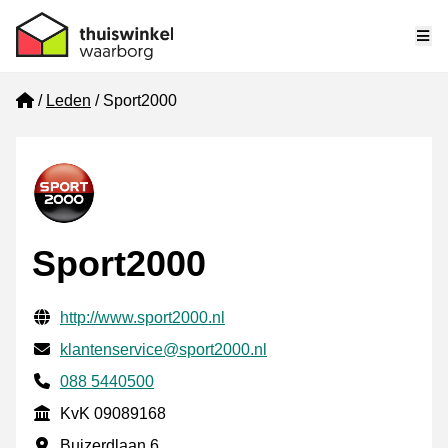
Me
Home
Leden
Sport2000
Sport2000
Gecontroleerde contactgegevens
Website URL
http://www.sport2000.nl
E-mail
klantenservice@sport2000.nl
Telefoonnummer
088 5440500
KvK
KvK 09089168
Vestigingsadres
Buizerdlaan 6